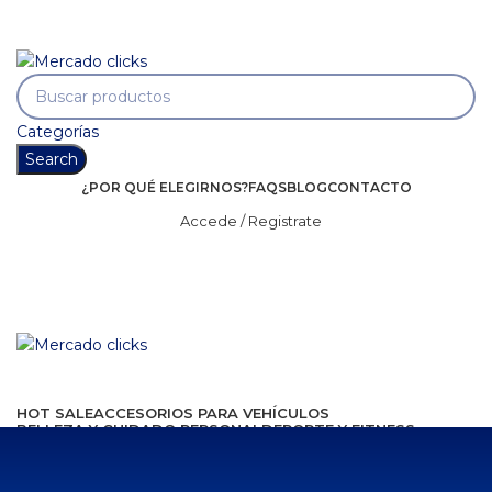
Envío gratis a partir de 140.000 COP.
Envío gratis a partir de 140.000 COP.
Categorías
Search
¿POR QUÉ ELEGIRNOS?
FAQS
BLOG
CONTACTO
Accede / Registrate
HOT SALE
ACCESORIOS PARA VEHÍCULOS
BELLEZA Y CUIDADO PERSONAL
DEPORTE Y FITNESS
ELECTRÓNICA AUDIO Y VIDEO
HOGAR
HOGAR INTELIGENTE
JUGUETES PARA ADULTOS
MASCOTAS
SALUD