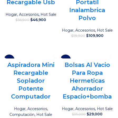
Recargable Usb
Portatil
Inalambrica
Hogar
,
Accesorios
,
Hot Sale
Polvo
El
El
$
46,900
$
56,900
precio
precio
original
actual
Leer más
Hogar
,
Accesorios
,
Hot Sale
era:
es:
El
El
$
109,900
$
119,900
$56,900.
$46,900.
precio
precio
original
actual
Añadir al carrito
era:
es:
$119,900.
$109,90
-17%
-17%
Aspiradora Mini
Bolsas Al Vacio
Recargable
Para Ropa
Soplador
Hermeticas
Potente
Ahorrador
Computador
Espacio+bomba
Hogar
,
Accesorios
,
Hogar
,
Accesorios
,
Hot Sale
El
El
$
29,000
Computación
,
Hot Sale
$
35,000