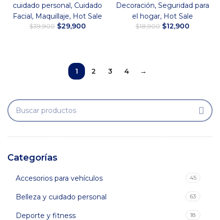
cuidado personal
,
Cuidado
Decoración
,
Seguridad para
Facial
,
Maquillaje
,
Hot Sale
el hogar
,
Hot Sale
El
El
El
El
$
29,900
$
12,900
$
39,900
$
18,900
precio
precio
precio
precio
original
actual
original
actual
Leer más
Añadir al carrito
era:
es:
era:
es:
$39,900.
$29,900.
$18,900.
$12,900.
1
2
3
4
→
Categorías
Accesorios para vehículos
45
Belleza y cuidado personal
63
Deporte y fitness
18