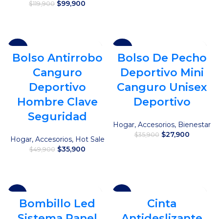
precio
precio
El
El
$
99,900
$
119,900
original
actual
Añadir al carrito
precio
precio
era:
es:
original
actual
Añadir al carrito
$35,000.
$29,000
era:
es:
$119,900.
$99,900.
-28%
-22%
Bolso Antirrobo
Bolso De Pecho
Canguro
Deportivo Mini
Deportivo
Canguro Unisex
Hombre Clave
Deportivo
Seguridad
Hogar
,
Accesorios
,
Bienestar
El
El
$
27,900
$
35,900
Hogar
,
Accesorios
,
Hot Sale
precio
precio
El
El
$
35,900
$
49,900
original
actual
Añadir al carrito
precio
precio
era:
es:
original
actual
Añadir al carrito
$35,900.
$27,900.
era:
es:
$49,900.
$35,900.
-13%
-31%
Bombillo Led
Cinta
Sistema Panel
Antideslizante