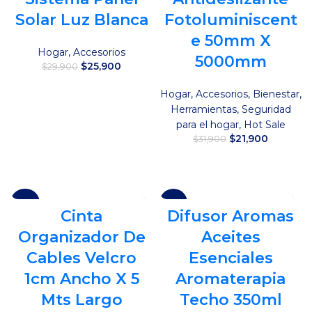
Solar Luz Blanca
Fotoluminiscent
e 50mm X
Hogar
,
Accesorios
5000mm
El
El
$
25,900
$
29,900
precio
precio
original
actual
Añadir al carrito
Hogar
,
Accesorios
,
Bienestar
,
era:
es:
Herramientas
,
Seguridad
$29,900.
$25,900.
para el hogar
,
Hot Sale
El
El
$
21,900
$
31,900
precio
precio
original
actual
Añadir al carrito
era:
es:
$31,900.
$21,900.
-39%
-13%
Cinta
Difusor Aromas
Organizador De
Aceites
Cables Velcro
Esenciales
1cm Ancho X 5
Aromaterapia
Mts Largo
Techo 350ml