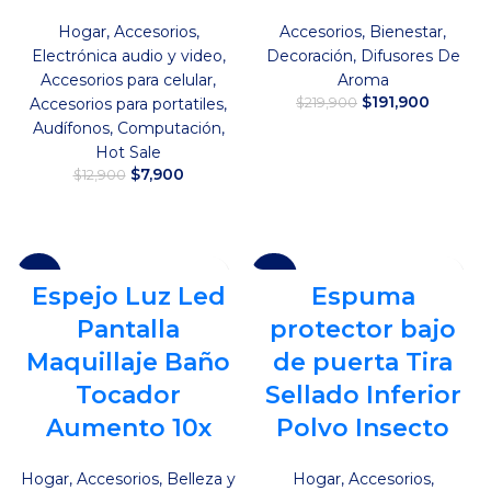
Hogar
,
Accesorios
,
Accesorios
,
Bienestar
,
Electrónica audio y video
,
Decoración
,
Difusores De
Accesorios para celular
,
Aroma
El
El
$
191,900
Accesorios para portatiles
,
$
219,900
precio
precio
Audífonos
,
Computación
,
original
actual
Añadir al carrito
Hot Sale
era:
es:
El
El
$
7,900
$
12,900
$219,900.
$191,90
precio
precio
original
actual
Añadir al carrito
era:
es:
$12,900.
$7,900.
-25%
-32%
Espejo Luz Led
Espuma
SOLD
Pantalla
protector bajo
OUT
Maquillaje Baño
de puerta Tira
HOT
Tocador
Sellado Inferior
Aumento 10x
Polvo Insecto
Hogar
,
Accesorios
,
Belleza y
Hogar
,
Accesorios
,