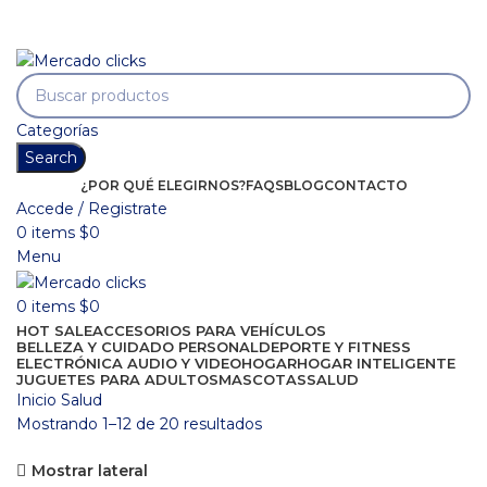
Envío gratis a partir de 140.000 COP.
Envío gratis a partir de 140.000 COP.
Categorías
Search
¿POR QUÉ ELEGIRNOS?
FAQS
BLOG
CONTACTO
Accede / Registrate
0
items
$
0
Menu
0
items
$
0
HOT SALE
ACCESORIOS PARA VEHÍCULOS
BELLEZA Y CUIDADO PERSONAL
DEPORTE Y FITNESS
ELECTRÓNICA AUDIO Y VIDEO
HOGAR
HOGAR INTELIGENTE
JUGUETES PARA ADULTOS
MASCOTAS
SALUD
Inicio
Salud
Mostrando 1–12 de 20 resultados
Mostrar lateral