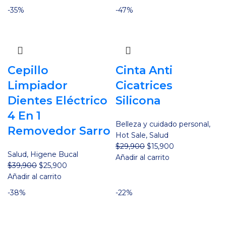
original
actual
-35%
-47%
era:
es:
$79,900.
$68,900.
Cepillo
Cinta Anti
Limpiador
Cicatrices
Dientes Eléctrico
Silicona
4 En 1
Belleza y cuidado personal
,
Removedor Sarro
Hot Sale
,
Salud
El
El
$
29,900
$
15,900
Salud
,
Higene Bucal
precio
precio
Añadir al carrito
El
El
$
39,900
$
25,900
original
actual
precio
precio
Añadir al carrito
era:
es:
original
actual
$29,900.
$15,900.
-38%
-22%
era:
es:
$39,900.
$25,900.