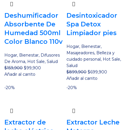
Deshumificador
Desintoxicador
Absorbente De
Spa Detox
Humedad 500ml
Limpiador pies
Color Blanco 110v
Hogar
,
Bienestar
,
Masajeadores
,
Belleza y
Hogar
,
Bienestar
,
Difusores
cuidado personal
,
Hot Sale
,
De Aroma
,
Hot Sale
,
Salud
Salud
El
El
$
159,900
$
99,900
El
El
$
899,900
$
699,900
precio
precio
Añadir al carrito
precio
precio
Añadir al carrito
original
actual
original
actual
era:
es:
-20%
-20%
era:
es:
$159,900.
$99,900.
$899,900.
$699,900.
Extractor de
Extractor Leche