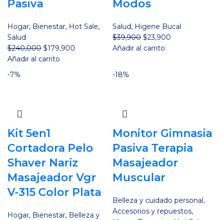
Pasiva
Modos
Hogar
,
Bienestar
,
Hot Sale
,
Salud
,
Higene Bucal
El
El
Salud
$
39,900
$
23,900
El
El
precio
precio
$
240,000
$
179,900
Añadir al carrito
precio
precio
original
actual
Añadir al carrito
original
actual
era:
es:
-7%
-18%
era:
es:
$39,900.
$23,900.
$240,000.
$179,900.
Kit 5en1
Monitor Gimnasia
Cortadora Pelo
Pasiva Terapia
Shaver Nariz
Masajeador
Masajeador Vgr
Muscular
V-315 Color Plata
Belleza y cuidado personal
,
Accesorios y repuestos
,
Hogar
,
Bienestar
,
Belleza y