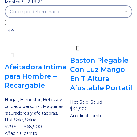
Mostrar
9
12
18
24
-14%
Baston Plegable
Afeitadora Intima
Con Luz Mango
para Hombre –
En T Altura
Recargable
Ajustable Portatil
Hogar
,
Bienestar
,
Belleza y
Hot Sale
,
Salud
cuidado personal
,
Maquinas
$
34,900
razuradores y afeitadoras
,
Añadir al carrito
Hot Sale
,
Salud
El
El
$
79,900
$
68,900
precio
precio
Añadir al carrito