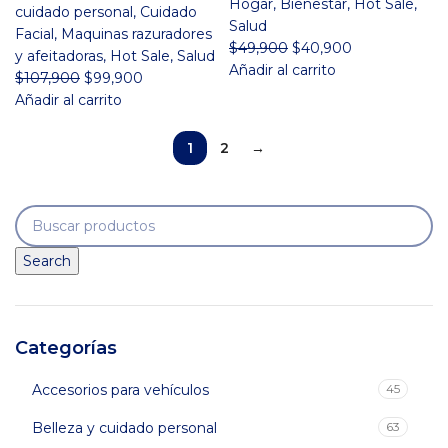
Hogar
,
Bienestar
,
Hot Sale
,
cuidado personal
,
Cuidado
Salud
Facial
,
Maquinas razuradores
El
El
$
49,900
$
40,900
y afeitadoras
,
Hot Sale
,
Salud
precio
precio
Añadir al carrito
El
El
$
107,900
$
99,900
original
actual
precio
precio
Añadir al carrito
era:
es:
original
actual
$49,900.
$40,900.
era:
es:
1
2
→
$107,900.
$99,900.
Search
Categorías
Accesorios para vehículos
45
Belleza y cuidado personal
63