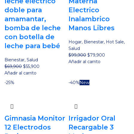
leche eléctrico
Materna
doble para
Electrico
amamantar,
Inalambrico
bomba de leche
Manos Libres
con botella de
Hogar
,
Bienestar
,
Hot Sale
,
leche para bebé
Salud
El
El
$
99,900
$
79,900
Bienestar
,
Salud
precio
precio
Añadir al carrito
El
El
$
69,900
$
55,900
original
actual
precio
precio
Añadir al carrito
era:
es:
original
actual
$99,900.
$79,900.
-25%
-40%
New
era:
es:
$69,900.
$55,900.
Gimnasia Monitor
Irrigador Oral
12 Electrodos
Recargable 3