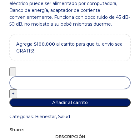
eléctrico puede ser alimentado por computadora,
Banco de energía, adaptador de corriente
convenientemente. Funciona con poco ruido de 45 dB-
50 dB, no moleste a su bebé mientras duerme.
Agrega
$
100,000
al carrito para que tu envío sea
GRATIS!
Extractor
de
leche
eléctrico
Añadir al carrito
doble
para
Categorías:
Bienestar
,
Salud
amamantar,
bomba
Share:
de
DESCRIPCIÓN