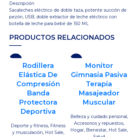
leche
Descripción
con
Sacaleches eléctrico de doble taza, potente succión de
botella
pezón, USB, doble extractor de leche eléctrico con
de
botella de leche para bebé de 150 ML
leche
para
PRODUCTOS RELACIONADOS
bebé
cantidad
-27%
-18%
-
Rodillera
Monitor
Elástica De
Gimnasia Pasiva
Compresión
Terapia
Banda
Masajeador
Protectora
Muscular
Deportiva
E
Belleza y cuidado personal
,
Accesorios y repuestos
,
Deporte y fitness
,
Fitness
Hogar
,
Bienestar
,
Hot Sale
,
y musculación
,
Hot Sale
,
Salud