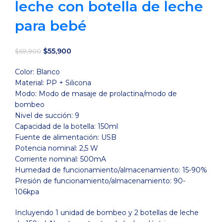
leche con botella de leche
para bebé
El
El
$
55,900
$
69,900
precio
precio
Color: Blanco
original
actual
Material: PP + Silicona
era:
es:
Modo: Modo de masaje de prolactina/modo de
$69,900.
$55,900.
bombeo
Nivel de succión: 9
Capacidad de la botella: 150ml
Fuente de alimentación: USB
Potencia nominal: 2,5 W
Corriente nominal: 500mA
Humedad de funcionamiento/almacenamiento: 15-90%
Presión de funcionamiento/almacenamiento: 90-
106kpa
Incluyendo 1 unidad de bombeo y 2 botellas de leche