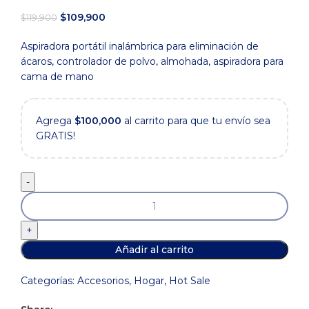
El
El
$
109,900
$
119,900
precio
precio
Aspiradora portátil inalámbrica para eliminación de
original
actual
ácaros, controlador de polvo, almohada, aspiradora para
era:
es:
cama de mano
$119,900.
$109,900.
Agrega
$
100,000
al carrito para que tu envío sea
GRATIS!
Aspiradora
Inalambrica
Para
Cama
Añadir al carrito
Sofa
Portatil
Categorías:
Accesorios
,
Hogar
,
Hot Sale
Inalambrica
Polvo