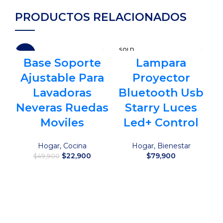
PRODUCTOS RELACIONADOS
SOLD
-54%
-
OUT
Base Soporte
Lampara
Ajustable Para
Proyector
Lavadoras
Bluetooth Usb
Neveras Ruedas
Starry Luces
Moviles
Led+ Control
Hogar
,
Cocina
Hogar
,
Bienestar
El
El
$
22,900
$
79,900
$
49,900
precio
precio
original
actual
Añadir al carrito
Leer más
era:
es:
$49,900.
$22,900.