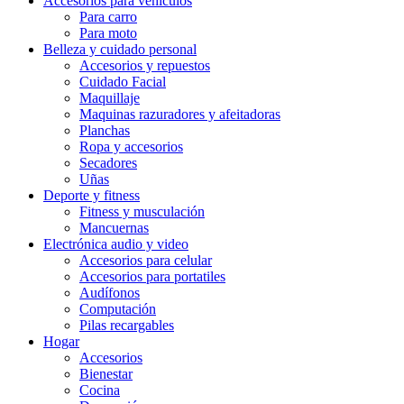
Accesorios para vehículos
Para carro
Para moto
Belleza y cuidado personal
Accesorios y repuestos
Cuidado Facial
Maquillaje
Maquinas razuradores y afeitadoras
Planchas
Ropa y accesorios
Secadores
Uñas
Deporte y fitness
Fitness y musculación
Mancuernas
Electrónica audio y video
Accesorios para celular
Accesorios para portatiles
Audífonos
Computación
Pilas recargables
Hogar
Accesorios
Bienestar
Cocina