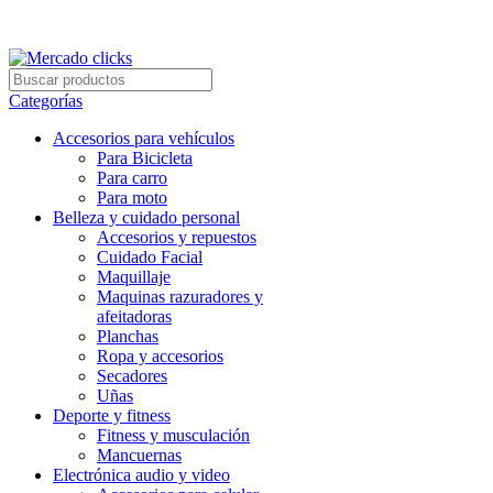
Envío gratis a partir de 140.000 COP.
Envío gratis a partir de 140.000 COP.
Categorías
Accesorios para vehículos
Para Bicicleta
Para carro
Para moto
Belleza y cuidado personal
Accesorios y repuestos
Cuidado Facial
Maquillaje
Maquinas razuradores y
afeitadoras
Planchas
Ropa y accesorios
Secadores
Uñas
Deporte y fitness
Fitness y musculación
Mancuernas
Electrónica audio y video