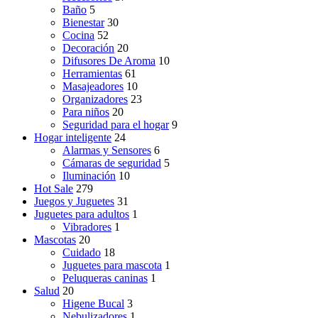
Baño
5
Bienestar
30
Cocina
52
Decoración
20
Difusores De Aroma
10
Herramientas
61
Masajeadores
10
Organizadores
23
Para niños
20
Seguridad para el hogar
9
Hogar inteligente
24
Alarmas y Sensores
6
Cámaras de seguridad
5
Iluminación
10
Hot Sale
279
Juegos y Juguetes
31
Juguetes para adultos
1
Vibradores
1
Mascotas
20
Cuidado
18
Juguetes para mascota
1
Peluqueras caninas
1
Salud
20
Higene Bucal
3
Nebulizadores
1