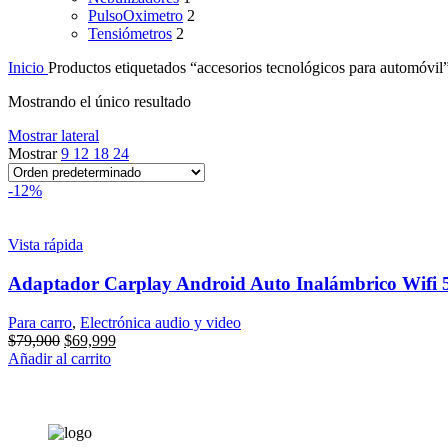
PulsoOximetro
2
Tensiómetros
2
Inicio
Productos etiquetados “accesorios tecnológicos para automóvil
Mostrando el único resultado
Mostrar lateral
Mostrar
9
12
18
24
-12%
Vista rápida
Adaptador Carplay Android Auto Inalámbrico Wifi 
Para carro
,
Electrónica audio y video
El
El
$
79,900
$
69,999
precio
precio
Añadir al carrito
original
actual
era:
es:
$79,900.
$69,999.