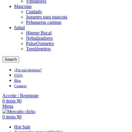
Vibradores
Mascotas
Cuidado
Juguetes para mascota
Peluqueras caninas
Salud
Higene Bucal
Nebulizadores
PulsoOximetro
Tensiómetros
Search
¿Por qué elegirnos?
FAQs
Blog
Contacto
Accede / Registrate
0
items
$
0
Menu
0
items
$
0
Hot Sale