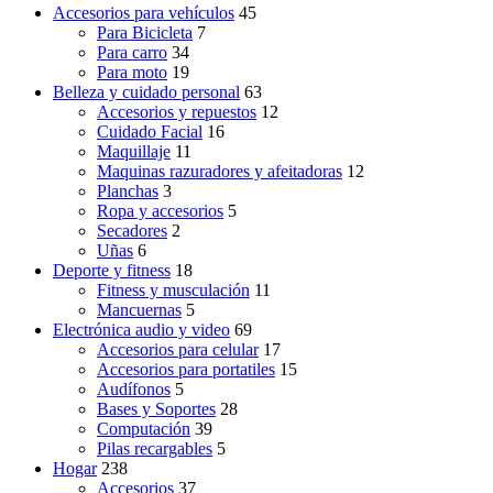
Accesorios para vehículos
45
Para Bicicleta
7
Para carro
34
Para moto
19
Belleza y cuidado personal
63
Accesorios y repuestos
12
Cuidado Facial
16
Maquillaje
11
Maquinas razuradores y afeitadoras
12
Planchas
3
Ropa y accesorios
5
Secadores
2
Uñas
6
Deporte y fitness
18
Fitness y musculación
11
Mancuernas
5
Electrónica audio y video
69
Accesorios para celular
17
Accesorios para portatiles
15
Audífonos
5
Bases y Soportes
28
Computación
39
Pilas recargables
5
Hogar
238
Accesorios
37