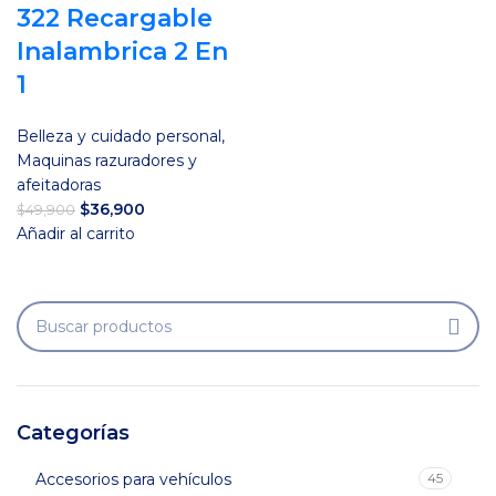
322 Recargable
Inalambrica 2 En
1
Belleza y cuidado personal
,
Maquinas razuradores y
afeitadoras
El
El
$
36,900
$
49,900
precio
precio
Añadir al carrito
original
actual
era:
es:
$49,900.
$36,900.
Categorías
Accesorios para vehículos
45