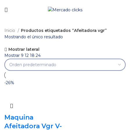
Envío gratis a partir de 140.000 COP.
Inicio
Productos etiquetados “Afeitadora vgr”
Mostrando el único resultado
Mostrar lateral
Mostrar
9
12
18
24
-26%
Maquina
Afeitadora Vgr V-