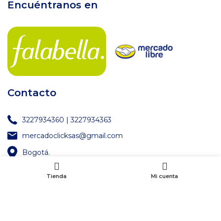
Encuéntranos en
Contacto
3227934360 | 3227934363
mercadoclicksas@gmail.com
Bogotá.
Tienda
Mi cuenta
Pago seguro a través de: