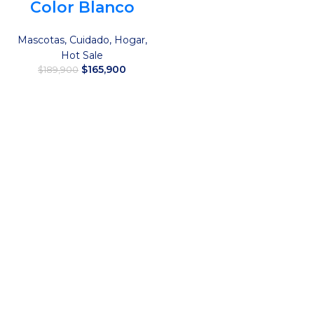
Color Blanco
Mascotas
,
Cuidado
,
Hogar
,
Hot Sale
El
El
$
165,900
$
189,900
precio
precio
original
actual
Añadir al carrito
era:
es:
$189,900.
$165,900.