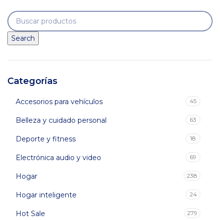
era:
es:
$92,900.
$79,900.
Search
Categorías
Accesorios para vehículos
45
Belleza y cuidado personal
63
Deporte y fitness
18
Electrónica audio y video
69
Hogar
238
Hogar inteligente
24
Hot Sale
279