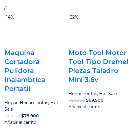
-14%
-22%
Maquina
Moto Tool Motor
Cortadora
Tool Tipo Dremel
Pulidora
Piezas Taladro
Inalambrica
Mini 3.6v
Portatil
Herramientas
,
Hot Sale
El
El
$
69,900
$
89,900
Hogar
,
Herramientas
,
Hot
precio
precio
Añadir al carrito
Sale
original
actual
El
El
$
79,900
$
92,900
era:
es:
precio
precio
Añadir al carrito
$89,900.
$69,900.
original
actual