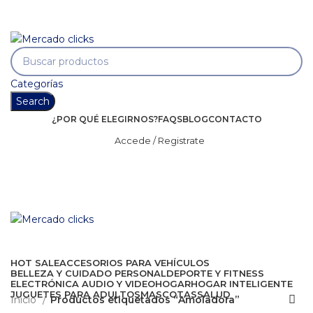
Envío gratis a partir de 140.000 COP.
Envío gratis a partir de 140.000 COP.
Categorías
Search
¿POR QUÉ ELEGIRNOS?
FAQS
BLOG
CONTACTO
Accede / Registrate
HOT SALE
ACCESORIOS PARA VEHÍCULOS
BELLEZA Y CUIDADO PERSONAL
DEPORTE Y FITNESS
ELECTRÓNICA AUDIO Y VIDEO
HOGAR
HOGAR INTELIGENTE
JUGUETES PARA ADULTOS
MASCOTAS
SALUD
Inicio
Productos etiquetados “Amoladora”