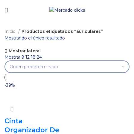
Envío gratis a partir de 140.000 COP.
Inicio
Productos etiquetados “auriculares”
Mostrando el único resultado
Mostrar lateral
Mostrar
9
12
18
24
-39%
Cinta
Organizador De