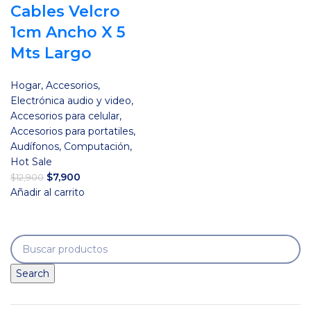
Cables Velcro
1cm Ancho X 5
Mts Largo
Hogar
,
Accesorios
,
Electrónica audio y video
,
Accesorios para celular
,
Accesorios para portatiles
,
Audífonos
,
Computación
,
Hot Sale
El
El
$
7,900
$
12,900
precio
precio
Añadir al carrito
original
actual
era:
es:
$12,900.
$7,900.
Search