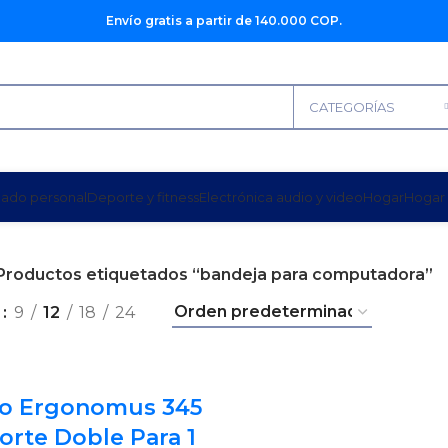
Envío gratis a partir de 140.000 COP.
CATEGORÍAS
dado personal
Deporte y fitness
Electrónica audio y video
Hogar
Hogar 
Productos etiquetados “bandeja para computadora”
r
9
12
18
24
zo Ergonomus 345
orte Doble Para 1