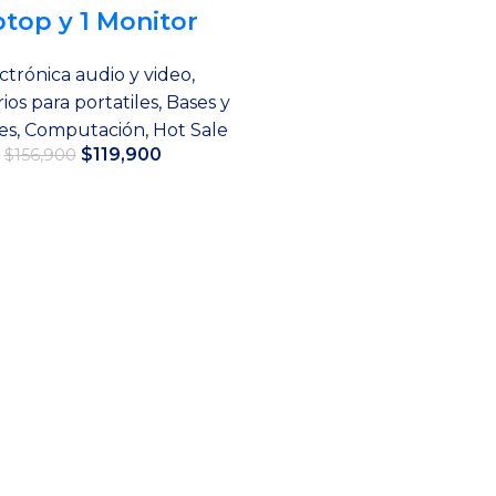
ptop y 1 Monitor
ctrónica audio y video
,
ios para portatiles
,
Bases y
es
,
Computación
,
Hot Sale
El
El
$
119,900
$
156,900
precio
precio
original
actual
Añadir al carrito
era:
es:
$156,900.
$119,900.