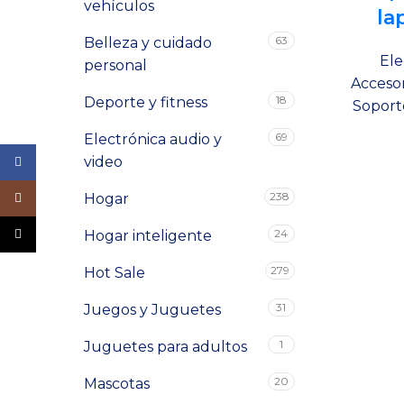
vehículos
la
63
Belleza y cuidado
Ele
personal
Accesor
18
Deporte y fitness
Soport
69
Electrónica audio y
video
Facebook
238
Instagram
Hogar
TikTok
24
Hogar inteligente
279
Hot Sale
31
Juegos y Juguetes
1
Juguetes para adultos
20
Mascotas