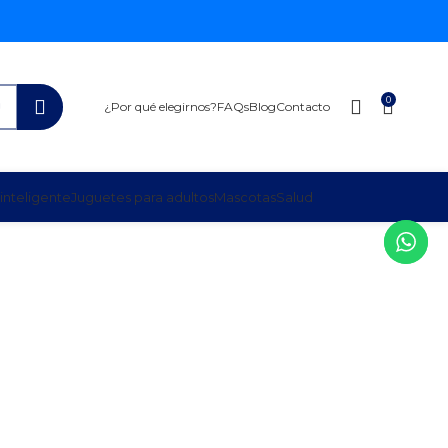
0
¿Por qué elegirnos?
FAQs
Blog
Contacto
inteligente
Juguetes para adultos
Mascotas
Salud