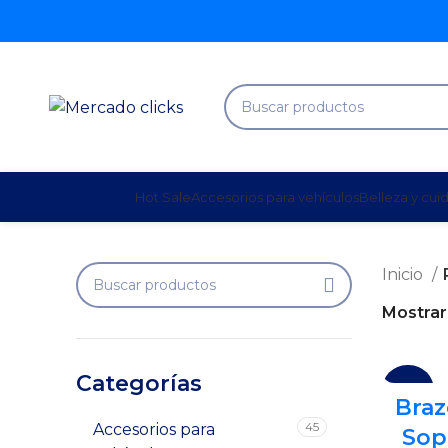
Hot Sale
Accesorios para vehículos
Belleza y cui
Inicio
Mostra
Categorías
-24%
Bra
45
Accesorios para
Sop