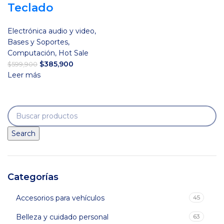
Teclado
Electrónica audio y video
,
Bases y Soportes
,
Computación
,
Hot Sale
El
El
$
385,900
$
599,900
precio
precio
Leer más
original
actual
era:
es:
$599,900.
$385,900.
Search
Categorías
Accesorios para vehículos
45
Belleza y cuidado personal
63