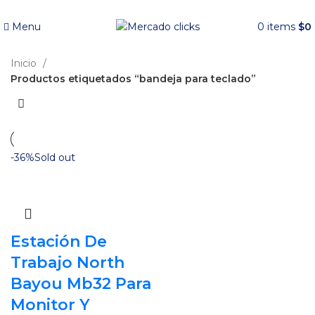
Envío gratis a partir de 140.000 COP.
Menu
0
items
$
0
Inicio
Productos etiquetados “bandeja para teclado”
-36%
Sold out
Estación De
Trabajo North
Bayou Mb32 Para
Monitor Y