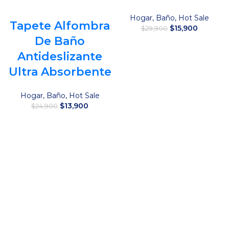
Hogar
,
Baño
,
Hot Sale
Tapete Alfombra
El
El
$
15,900
$
29,900
precio
precio
De Baño
original
actual
Añadir al carrito
Antideslizante
era:
es:
$29,900.
$15,900.
Ultra Absorbente
Hogar
,
Baño
,
Hot Sale
El
El
$
13,900
$
24,900
precio
precio
original
actual
Añadir al carrito
era:
es:
$24,900.
$13,900.