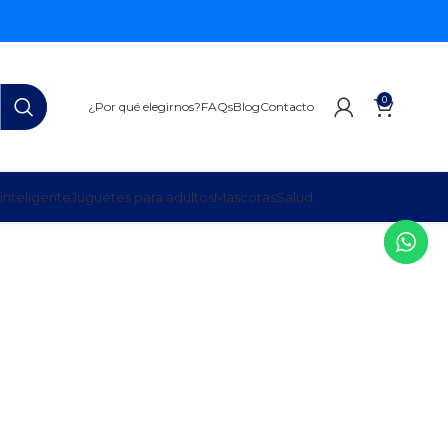
0
¿Por qué elegirnos?
FAQs
Blog
Contacto
inteligente
Juguetes para adultos
Mascotas
Salud