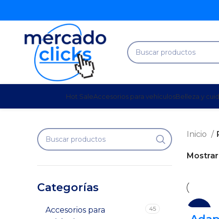
Hot Sale
Accesorios para vehículos
Belleza y cui
Inicio
Mostra
Categorías
45
Accesorios para
-12%