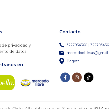
s
Contacto
3227934360 | 322793436
s de privacidad y
ento de datos
mercadoclicksas@gmail
Bogotá.
tranos en
cado Clicks. All rights reserved. Sitio creado por
321 Agen