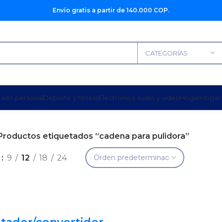
Envío gratis a partir de 140.000 COP.
CATEGORÍAS
dado personal
Deporte y fitness
Electrónica audio y video
Hogar
Hogar 
Productos etiquetados “cadena para pulidora”
r
9
12
18
24