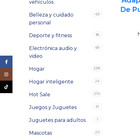
Adap
vehículos
De Pu
63
Belleza y cuidado
personal
18
Deporte y fitness
69
Electrónica audio y
video
Facebook
238
Hogar
Instagram
24
Hogar inteligente
TikTok
279
Hot Sale
31
Juegos y Juguetes
1
Juguetes para adultos
20
Mascotas