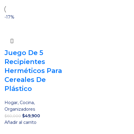
-17%
Juego De 5
Recipientes
Herméticos Para
Cereales De
Plástico
Hogar
,
Cocina
,
Organizadores
El
El
$
49,900
$
60,000
precio
precio
Añadir al carrito
original
actual