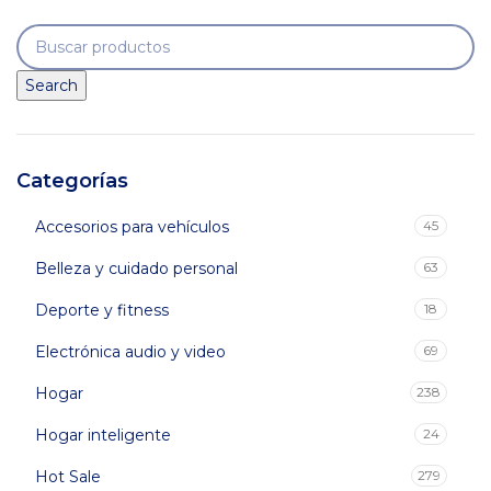
era:
es:
$60,000.
$49,900.
Search
Categorías
Accesorios para vehículos
45
Belleza y cuidado personal
63
Deporte y fitness
18
Electrónica audio y video
69
Hogar
238
Hogar inteligente
24
Hot Sale
279