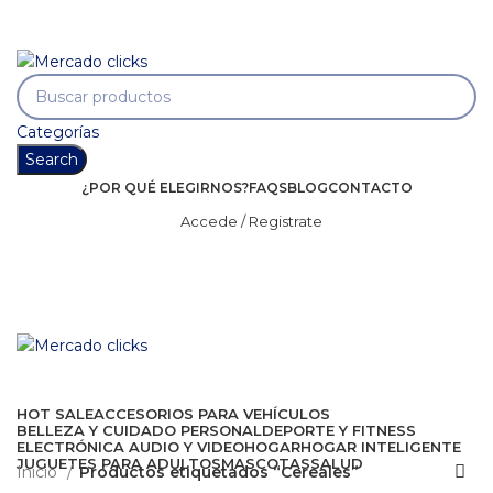
Envío gratis a partir de 140.000 COP.
Envío gratis a partir de 140.000 COP.
Categorías
Search
¿POR QUÉ ELEGIRNOS?
FAQS
BLOG
CONTACTO
Accede / Registrate
HOT SALE
ACCESORIOS PARA VEHÍCULOS
BELLEZA Y CUIDADO PERSONAL
DEPORTE Y FITNESS
ELECTRÓNICA AUDIO Y VIDEO
HOGAR
HOGAR INTELIGENTE
JUGUETES PARA ADULTOS
MASCOTAS
SALUD
Inicio
Productos etiquetados “Cereales”