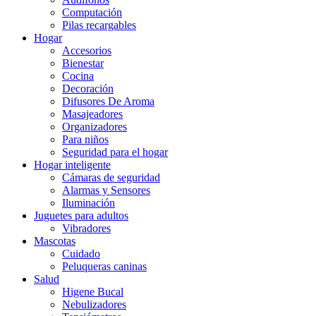
Computación
Pilas recargables
Hogar
Accesorios
Bienestar
Cocina
Decoración
Difusores De Aroma
Masajeadores
Organizadores
Para niños
Seguridad para el hogar
Hogar inteligente
Cámaras de seguridad
Alarmas y Sensores
Iluminación
Juguetes para adultos
Vibradores
Mascotas
Cuidado
Peluqueras caninas
Salud
Higene Bucal
Nebulizadores