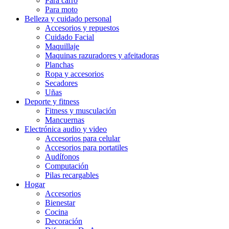
Para carro
Para moto
Belleza y cuidado personal
Accesorios y repuestos
Cuidado Facial
Maquillaje
Maquinas razuradores y afeitadoras
Planchas
Ropa y accesorios
Secadores
Uñas
Deporte y fitness
Fitness y musculación
Mancuernas
Electrónica audio y video
Accesorios para celular
Accesorios para portatiles
Audífonos
Computación
Pilas recargables
Hogar
Accesorios
Bienestar
Cocina
Decoración