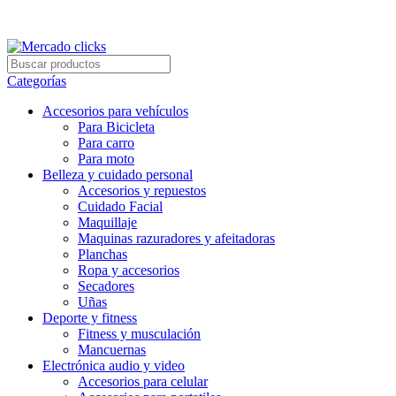
Envío gratis a partir de 140.000 COP.
Envío gratis a partir de 140.000 COP.
Categorías
Accesorios para vehículos
Para Bicicleta
Para carro
Para moto
Belleza y cuidado personal
Accesorios y repuestos
Cuidado Facial
Maquillaje
Maquinas razuradores y afeitadoras
Planchas
Ropa y accesorios
Secadores
Uñas
Deporte y fitness
Fitness y musculación
Mancuernas
Electrónica audio y video
Accesorios para celular