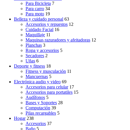
Para Bicicleta
7
Para carro
34
Para moto
19
Belleza y cuidado personal
63
Accesorios y repuestos
12
Cuidado Facial
16
Maquillaje
11
Maquinas razuradores y afeitadoras
12
Planchas
3
Ropa y accesorios
5
Secadores
2
Uñas
6
Deporte y fitness
18
Fitness y musculación
11
Mancuernas
5
Electrónica audio y video
69
Accesorios para celular
17
Accesorios para portatiles
15
Audífonos
5
Bases y Soportes
28
Computación
39
Pilas recargables
5
Hogar
238
Accesorios
37
Baño
5