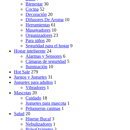
Bienestar
30
Cocina
52
Decoración
20
Difusores De Aroma
10
Herramientas
61
Masajeadores
10
Organizadores
23
Para niños
20
Seguridad para el hogar
9
Hogar inteligente
24
Alarmas y Sensores
6
Cámaras de seguridad
5
Iluminación
10
Hot Sale
279
Juegos y Juguetes
31
Juguetes para adultos
1
Vibradores
1
Mascotas
20
Cuidado
18
Juguetes para mascota
1
Peluqueras caninas
1
Salud
20
Higene Bucal
3
Nebulizadores
1
PulsoOximetro
2