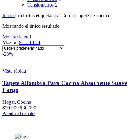
Tensiómetros
2
Inicio
Productos etiquetados “Combo tapete de cocina”
Mostrando el único resultado
Mostrar lateral
Mostrar
9
12
18
24
-23%
Vista rápida
Tapete Alfombra Para Cocina Absorbente Suave
Largo
Hogar
,
Cocina
El
El
$
39,900
$
30,900
precio
precio
Añadir al carrito
original
actual
era:
es:
$39,900.
$30,900.