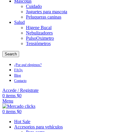
Mascotas
Cuidado
Juguetes para mascota
Peluqueras caninas
Salud
Higene Bucal
Nebulizadores
PulsoOximetro
Tensiómetros
Search
¿Por qué elegirnos?
FAQs
Blog
Contacto
Accede / Registrate
0
items
$
0
Menu
0
items
$
0
Hot Sale
Accesorios para vehículos