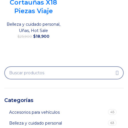
Cortauñas X18
Piezas Viaje
Belleza y cuidado personal
,
Uñas
,
Hot Sale
El
El
$
18,900
$
25,900
precio
precio
original
actual
Añadir al carrito
era:
es:
$25,900.
$18,900.
Categorías
Accesorios para vehículos
45
Belleza y cuidado personal
63