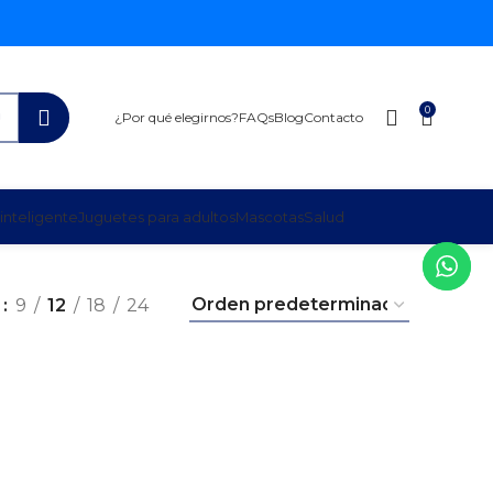
0
¿Por qué elegirnos?
FAQs
Blog
Contacto
inteligente
Juguetes para adultos
Mascotas
Salud
r
9
12
18
24