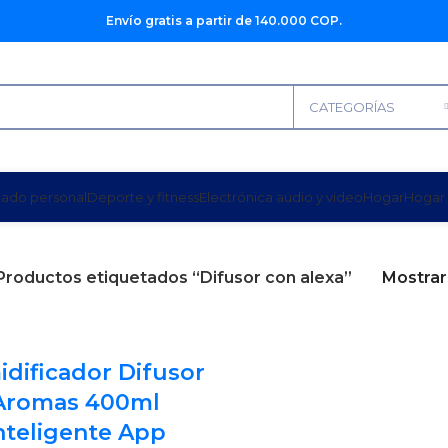
Envío gratis a partir de 140.000 COP.
CATEGORÍAS
dado personal
Deporte y fitness
Electrónica audio y video
Hogar
Hogar 
Productos etiquetados “Difusor con alexa”
Mostra
dificador Difusor
Aromas 400ml
nteligente App