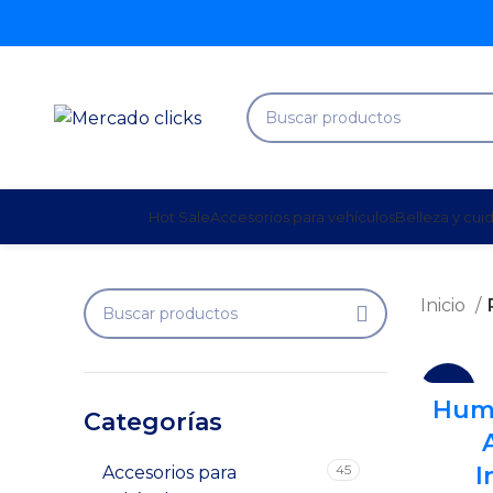
Hot Sale
Accesorios para vehículos
Belleza y cui
Inicio
-11%
Humi
Categorías
SOLD
OUT
45
I
Accesorios para