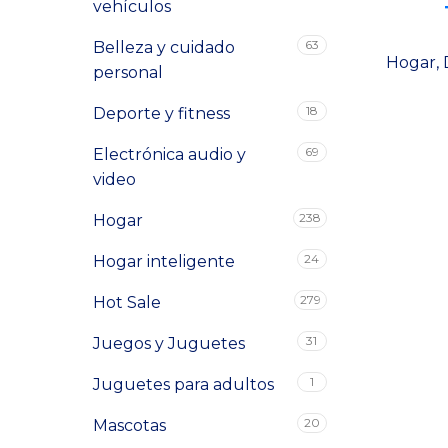
vehículos
63
Belleza y cuidado
Hogar
,
personal
18
Deporte y fitness
69
Electrónica audio y
video
Facebook
238
Instagram
Hogar
TikTok
24
Hogar inteligente
279
Hot Sale
31
Juegos y Juguetes
1
Juguetes para adultos
20
Mascotas