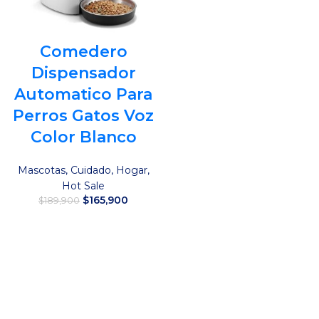
Comedero
Dispensador
Automatico Para
Perros Gatos Voz
Color Blanco
Mascotas
,
Cuidado
,
Hogar
,
Hot Sale
El
El
$
165,900
$
189,900
precio
precio
original
actual
Añadir al carrito
era:
es:
$189,900.
$165,900.