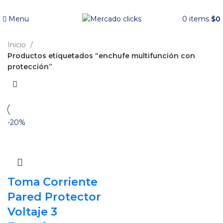
Envío gratis a partir de 140.000 COP.
Menu
0
items
$
0
Inicio
Productos etiquetados “enchufe multifunción con
protección”
-20%
Toma Corriente
Pared Protector
Voltaje 3