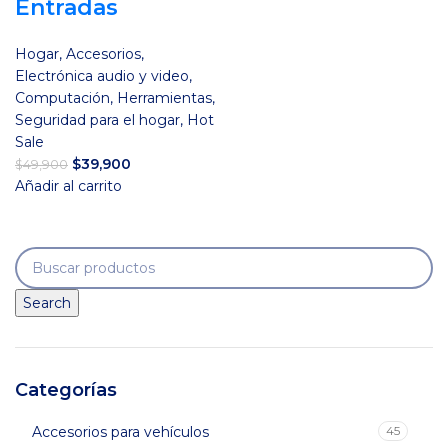
Entradas
Hogar
,
Accesorios
,
Electrónica audio y video
,
Computación
,
Herramientas
,
Seguridad para el hogar
,
Hot
Sale
El
El
$
39,900
$
49,900
precio
precio
Añadir al carrito
original
actual
era:
es:
$49,900.
$39,900.
Search
Categorías
Accesorios para vehículos
45