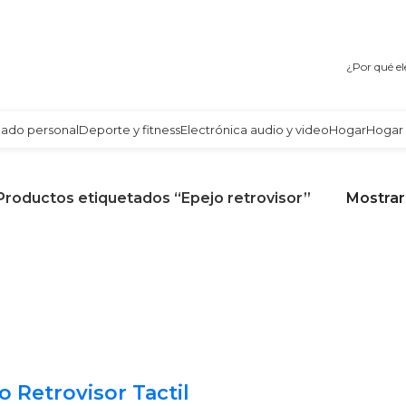
Envío gratis a partir de 140.000 COP.
¿Por qué el
dado personal
Deporte y fitness
Electrónica audio y video
Hogar
Hogar 
Productos etiquetados “Epejo retrovisor”
Mostra
o Retrovisor Tactil