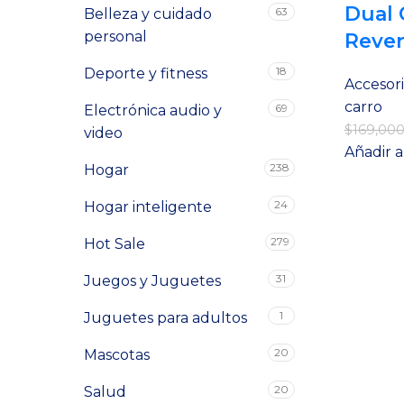
Dual 
63
Belleza y cuidado
personal
Rever
18
Deporte y fitness
Accesori
carro
69
Electrónica audio y
$
169,00
video
Añadir a
238
Hogar
24
Hogar inteligente
279
Hot Sale
31
Juegos y Juguetes
1
Juguetes para adultos
20
Mascotas
20
Salud