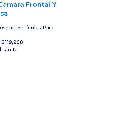
Camara Frontal Y
sa
os para vehículos
,
Para
El
El
$
119,900
0
precio
precio
l carrito
original
actual
era:
es:
$169,000.
$119,900.