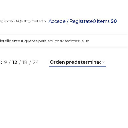
Accede / Registrate
0
items
$
0
egirnos?
FAQs
Blog
Contacto
inteligente
Juguetes para adultos
Mascotas
Salud
r
9
12
18
24