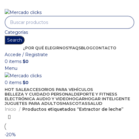
Envío gratis a partir de 140.000 COP.
Envío gratis a partir de 140.000 COP.
Categorías
Search
¿POR QUÉ ELEGIRNOS?
FAQS
BLOG
CONTACTO
Accede / Registrate
0
items
$
0
Menu
0
items
$
0
HOT SALE
ACCESORIOS PARA VEHÍCULOS
BELLEZA Y CUIDADO PERSONAL
DEPORTE Y FITNESS
ELECTRÓNICA AUDIO Y VIDEO
HOGAR
HOGAR INTELIGENTE
JUGUETES PARA ADULTOS
MASCOTAS
SALUD
Inicio
Productos etiquetados “Extractor de leche”
-20%