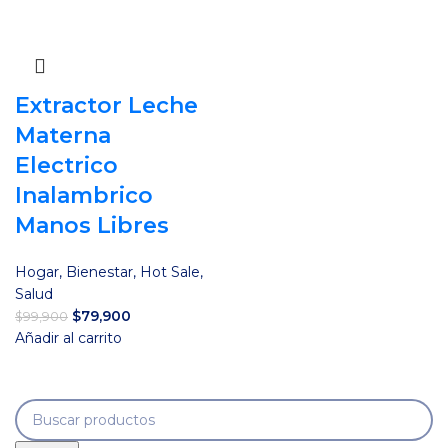
Extractor Leche
Materna
Electrico
Inalambrico
Manos Libres
Hogar
,
Bienestar
,
Hot Sale
,
Salud
El
El
$
79,900
$
99,900
precio
precio
Añadir al carrito
original
actual
era:
es:
$99,900.
$79,900.