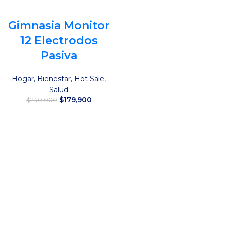
Gimnasia Monitor
12 Electrodos
Pasiva
Hogar
,
Bienestar
,
Hot Sale
,
Salud
El
El
$
179,900
$
240,000
precio
precio
original
actual
Añadir al carrito
era:
es:
$240,000.
$179,900.