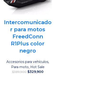
Intercomunicado
r para motos
FreedConn
R1Plus color
negro
Accesorios para vehículos
,
Para moto
,
Hot Sale
El
El
$
329,900
$
389,900
precio
precio
original
actual
Añadir al carrito
era:
es:
$389,900.
$329,900.