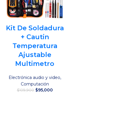
Kit De Soldadura
+ Cautin
Temperatura
Ajustable
Multimetro
Electrónica audio y video
,
Computación
El
El
$
95,000
$
109,900
precio
precio
original
actual
Leer más
era:
es:
$109,900.
$95,000.