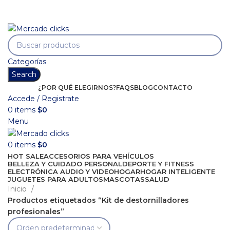
Envío gratis a partir de 140.000 COP.
Envío gratis a partir de 140.000 COP.
Categorías
Search
¿POR QUÉ ELEGIRNOS?
FAQS
BLOG
CONTACTO
Accede / Registrate
0
items
$
0
Menu
0
items
$
0
HOT SALE
ACCESORIOS PARA VEHÍCULOS
BELLEZA Y CUIDADO PERSONAL
DEPORTE Y FITNESS
ELECTRÓNICA AUDIO Y VIDEO
HOGAR
HOGAR INTELIGENTE
JUGUETES PARA ADULTOS
MASCOTAS
SALUD
Inicio
Productos etiquetados “Kit de destornilladores
profesionales”