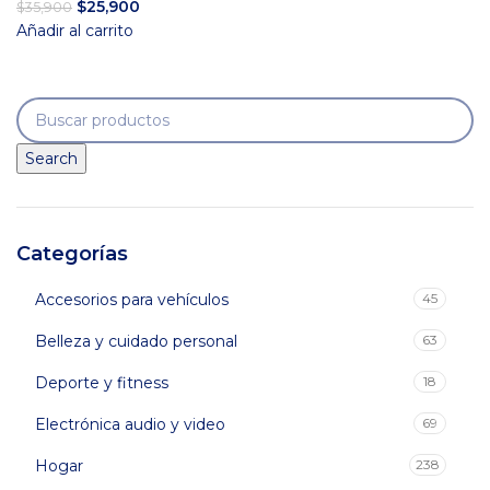
El
El
$
25,900
$
35,900
precio
precio
Añadir al carrito
original
actual
era:
es:
$35,900.
$25,900.
Search
Categorías
Accesorios para vehículos
45
Belleza y cuidado personal
63
Deporte y fitness
18
Electrónica audio y video
69
Hogar
238