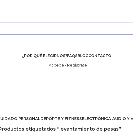
¿POR QUÉ ELEGIRNOS?
FAQS
BLOG
CONTACTO
Accede / Registrate
CUIDADO PERSONAL
DEPORTE Y FITNESS
ELECTRÓNICA AUDIO Y 
Productos etiquetados “levantamiento de pesas”