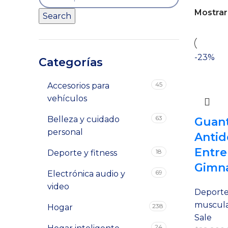
Mostra
Search
-23%
Categorías
45
Accesorios para
vehículos
63
Belleza y cuidado
Guant
personal
Antid
Entr
18
Deporte y fitness
Gimn
69
Electrónica audio y
video
Deporte 
muscula
238
Hogar
Sale
24