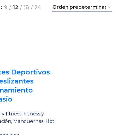
r
9
12
18
24
es Deportivos
eslizantes
enamiento
asio
y fitness
,
Fitness y
ción
,
Mancuernas
,
Hot