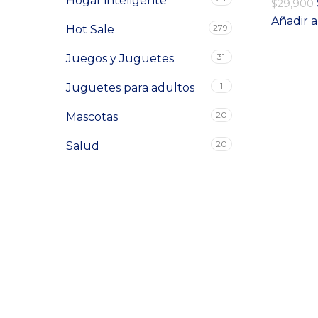
Hogar inteligente
$
29,900
Añadir a
279
Hot Sale
31
Juegos y Juguetes
1
Juguetes para adultos
20
Mascotas
20
Salud