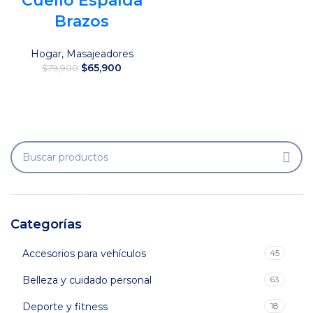
Cuello Espalda
Brazos
Hogar
,
Masajeadores
El
El
$
65,900
$
79,900
precio
precio
original
actual
Añadir al carrito
era:
es:
$79,900.
$65,900.
Categorías
Accesorios para vehículos
45
Belleza y cuidado personal
63
Deporte y fitness
18