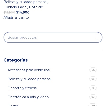
Belleza y cuidado personal
,
Cuidado Facial
,
Hot Sale
El
El
$
14,900
$
19,900
precio
precio
Añadir al carrito
original
actual
era:
es:
$19,900.
$14,900.
Categorías
Accesorios para vehículos
45
Belleza y cuidado personal
63
Deporte y fitness
18
Electrónica audio y video
69
238