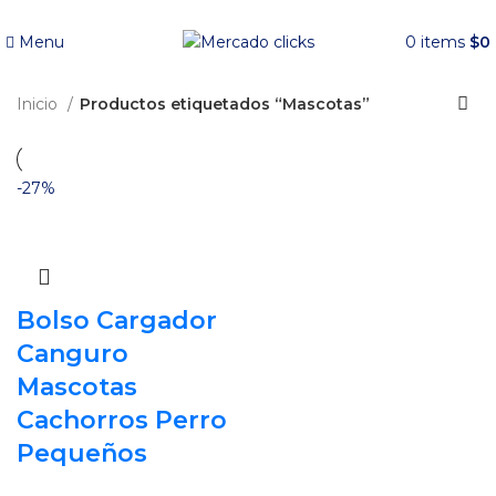
Envío gratis a partir de 140.000 COP.
Menu
0
items
$
0
Inicio
Productos etiquetados “Mascotas”
-27%
Bolso Cargador
Canguro
Mascotas
Cachorros Perro
Pequeños