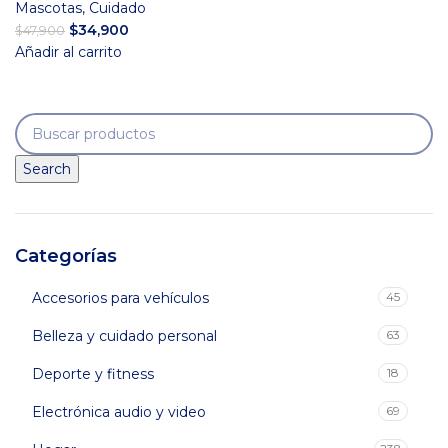
Mascotas
,
Cuidado
El
El
$
34,900
$
47,900
precio
precio
Añadir al carrito
original
actual
era:
es:
$47,900.
$34,900.
Search
Categorías
Accesorios para vehículos
45
Belleza y cuidado personal
63
Deporte y fitness
18
Electrónica audio y video
69