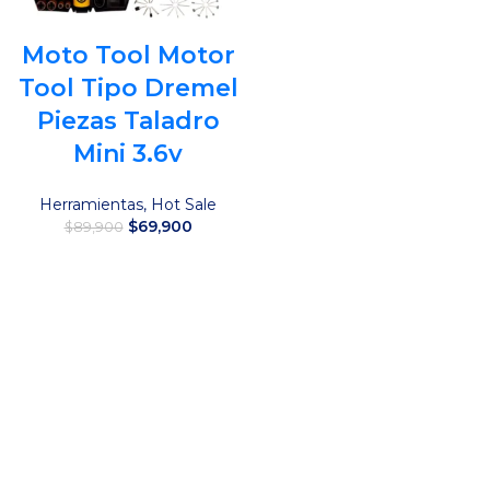
Moto Tool Motor
Tool Tipo Dremel
Piezas Taladro
Mini 3.6v
Herramientas
,
Hot Sale
El
El
$
69,900
$
89,900
precio
precio
original
actual
Añadir al carrito
era:
es:
$89,900.
$69,900.