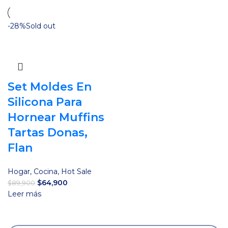
-28%
Sold out
Set Moldes En
Silicona Para
Hornear Muffins
Tartas Donas,
Flan
Hogar
,
Cocina
,
Hot Sale
El
El
$
64,900
$
89,900
precio
precio
Leer más
original
actual
era:
es:
$89,900.
$64,900.