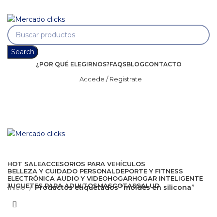
Envío gratis a partir de 140.000 COP.
Envío gratis a partir de 140.000 COP.
Search
¿POR QUÉ ELEGIRNOS?
FAQS
BLOG
CONTACTO
Accede / Registrate
HOT SALE
ACCESORIOS PARA VEHÍCULOS
BELLEZA Y CUIDADO PERSONAL
DEPORTE Y FITNESS
ELECTRÓNICA AUDIO Y VIDEO
HOGAR
HOGAR INTELIGENTE
JUGUETES PARA ADULTOS
MASCOTAS
SALUD
Inicio
Productos etiquetados “moldes en silicona”