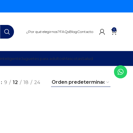
0
¿Por qué elegirnos?
FAQs
Blog
Contacto
inteligente
Juguetes para adultos
Mascotas
Salud
r
9
12
18
24