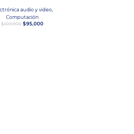
ctrónica audio y video
,
Computación
El
El
$
95,000
$
109,900
precio
precio
original
actual
Leer más
era:
es:
$109,900.
$95,000.