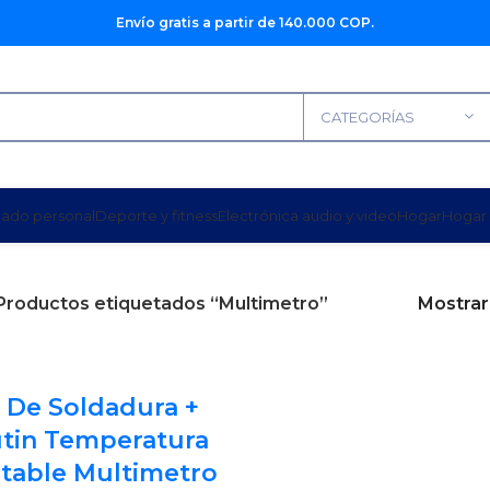
Envío gratis a partir de 140.000 COP.
CATEGORÍAS
dado personal
Deporte y fitness
Electrónica audio y video
Hogar
Hogar 
Productos etiquetados “Multimetro”
Mostra
t De Soldadura +
tin Temperatura
table Multimetro