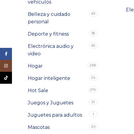
vehículos
Ele
63
Belleza y cuidado
personal
18
Deporte y fitness
69
Electrónica audio y
video
Facebook
238
Instagram
Hogar
TikTok
24
Hogar inteligente
279
Hot Sale
31
Juegos y Juguetes
1
Juguetes para adultos
20
Mascotas