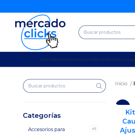
Hot Sale
Accesorios para vehículos
Belleza y cui
Inicio
-14%
Ki
Categorías
Cau
SOLD
OUT
45
Ajus
Accesorios para