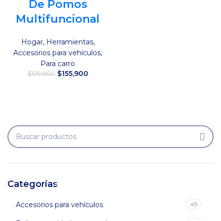
De Pomos
Multifuncional
Hogar
,
Herramientas
,
Accesorios para vehículos
,
Para carro
El
El
$
155,900
$
179,900
precio
precio
original
actual
Añadir al carrito
era:
es:
$179,900.
$155,900.
Categorías
Accesorios para vehículos
45