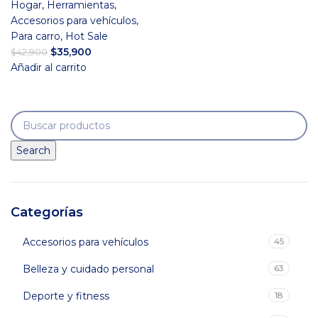
Hogar
,
Herramientas
,
Accesorios para vehículos
,
Para carro
,
Hot Sale
El
El
$
35,900
$
42,900
precio
precio
Añadir al carrito
original
actual
era:
es:
$42,900.
$35,900.
Search
Categorías
Accesorios para vehículos
45
Belleza y cuidado personal
63
Deporte y fitness
18