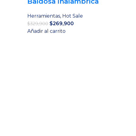
Baldosa Inalambrica
Herramientas
,
Hot Sale
El
El
$
269,900
$
329,900
precio
precio
Añadir al carrito
original
actual
era:
es:
$329,900.
$269,900.
.