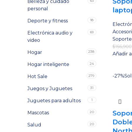
Sopor
63
Belleza y cuidado
personal
lapto
18
Deporte y fitness
Electrón
Accesori
69
Electrónica audio y
Soporte
video
$
156,900
238
Hogar
Añadir a
24
Hogar inteligente
-27%
Sol
279
Hot Sale
31
Juegos y Juguetes
1
Juguetes para adultos
Sopor
20
Mascotas
Doble
20
Salud
Nort