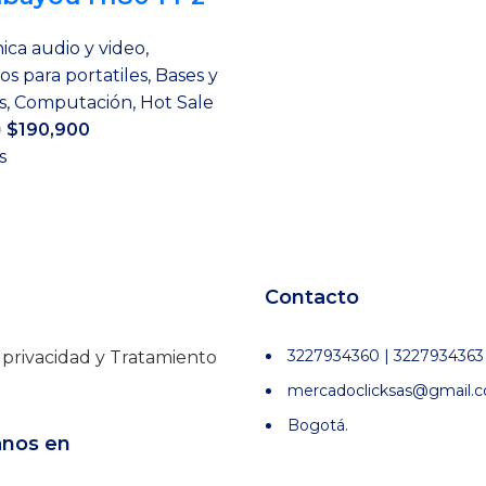
ica audio y video
,
os para portatiles
,
Bases y
s
,
Computación
,
Hot Sale
El
El
$
190,900
0
precio
precio
s
original
actual
era:
es:
$259,900.
$190,900.
Contacto
3227934360 | 3227934363
e privacidad y Tratamiento
mercadoclicksas@gmail.
Bogotá.
anos en