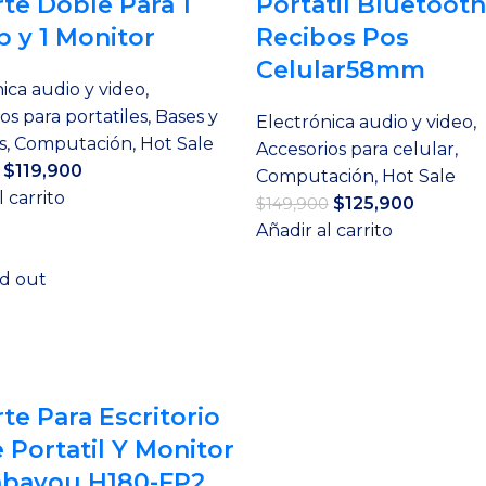
te Doble Para 1
Portatil Bluetooth
p y 1 Monitor
Recibos Pos
Celular58mm
ica audio y video
,
os para portatiles
,
Bases y
Electrónica audio y video
,
s
,
Computación
,
Hot Sale
Accesorios para celular
,
El
El
$
119,900
Computación
,
Hot Sale
precio
precio
l carrito
El
El
$
125,900
$
149,900
original
actual
precio
precio
Añadir al carrito
era:
es:
original
actual
$156,900.
$119,900.
d out
era:
es:
$149,900.
$125,900
te Para Escritorio
 Portatil Y Monitor
hbayou H180-FP2