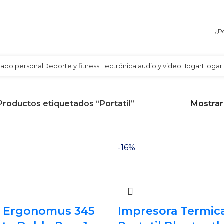
Envío gratis a partir de 140.000 COP.
¿Po
dado personal
Deporte y fitness
Electrónica audio y video
Hogar
Hogar 
Productos etiquetados “Portatil”
Mostra
-16%
o Ergonomus 345
Impresora Termic