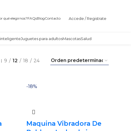
Accede / Registrate
r qué elegirnos?
FAQs
Blog
Contacto
inteligente
Juguetes para adultos
Mascotas
Salud
r
9
12
18
24
-18%
a
Maquina Vibradora De