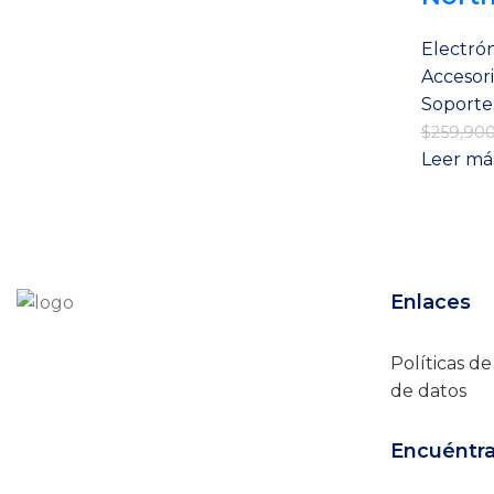
Electrón
Accesori
Soporte
$
259,90
Leer má
Enlaces
Políticas d
de datos
Encuéntr