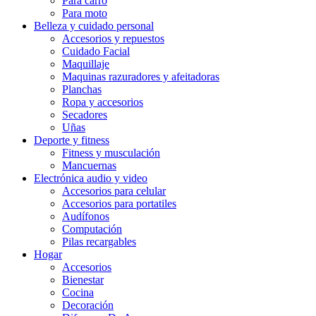
Para carro
Para moto
Belleza y cuidado personal
Accesorios y repuestos
Cuidado Facial
Maquillaje
Maquinas razuradores y afeitadoras
Planchas
Ropa y accesorios
Secadores
Uñas
Deporte y fitness
Fitness y musculación
Mancuernas
Electrónica audio y video
Accesorios para celular
Accesorios para portatiles
Audífonos
Computación
Pilas recargables
Hogar
Accesorios
Bienestar
Cocina
Decoración