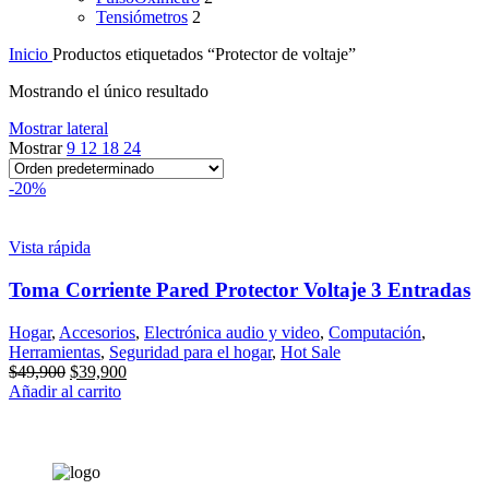
Tensiómetros
2
Inicio
Productos etiquetados “Protector de voltaje”
Mostrando el único resultado
Mostrar lateral
Mostrar
9
12
18
24
-20%
Vista rápida
Toma Corriente Pared Protector Voltaje 3 Entradas
Hogar
,
Accesorios
,
Electrónica audio y video
,
Computación
,
Herramientas
,
Seguridad para el hogar
,
Hot Sale
El
El
$
49,900
$
39,900
precio
precio
Añadir al carrito
original
actual
era:
es:
$49,900.
$39,900.