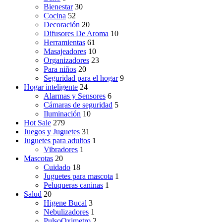
Bienestar
30
Cocina
52
Decoración
20
Difusores De Aroma
10
Herramientas
61
Masajeadores
10
Organizadores
23
Para niños
20
Seguridad para el hogar
9
Hogar inteligente
24
Alarmas y Sensores
6
Cámaras de seguridad
5
Iluminación
10
Hot Sale
279
Juegos y Juguetes
31
Juguetes para adultos
1
Vibradores
1
Mascotas
20
Cuidado
18
Juguetes para mascota
1
Peluqueras caninas
1
Salud
20
Higene Bucal
3
Nebulizadores
1
PulsoOximetro
2