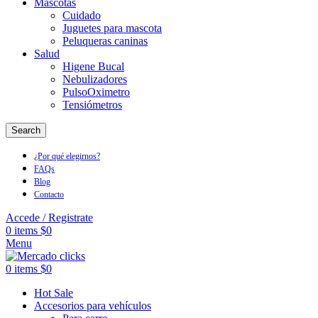
Mascotas
Cuidado
Juguetes para mascota
Peluqueras caninas
Salud
Higene Bucal
Nebulizadores
PulsoOximetro
Tensiómetros
Search
¿Por qué elegirnos?
FAQs
Blog
Contacto
Accede / Registrate
0
items
$
0
Menu
0
items
$
0
Hot Sale
Accesorios para vehículos