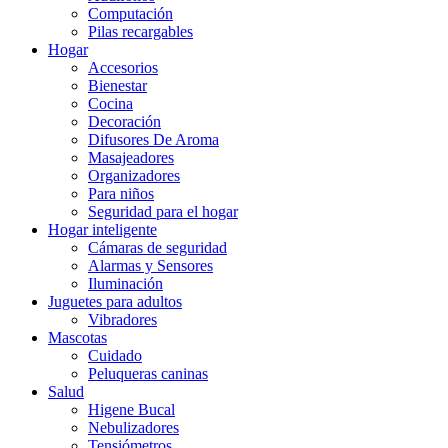
Computación
Pilas recargables
Hogar
Accesorios
Bienestar
Cocina
Decoración
Difusores De Aroma
Masajeadores
Organizadores
Para niños
Seguridad para el hogar
Hogar inteligente
Cámaras de seguridad
Alarmas y Sensores
Iluminación
Juguetes para adultos
Vibradores
Mascotas
Cuidado
Peluqueras caninas
Salud
Higene Bucal
Nebulizadores
Tensiómetros