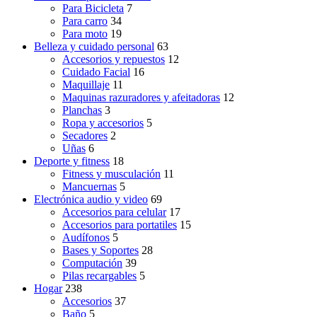
Para Bicicleta
7
Para carro
34
Para moto
19
Belleza y cuidado personal
63
Accesorios y repuestos
12
Cuidado Facial
16
Maquillaje
11
Maquinas razuradores y afeitadoras
12
Planchas
3
Ropa y accesorios
5
Secadores
2
Uñas
6
Deporte y fitness
18
Fitness y musculación
11
Mancuernas
5
Electrónica audio y video
69
Accesorios para celular
17
Accesorios para portatiles
15
Audífonos
5
Bases y Soportes
28
Computación
39
Pilas recargables
5
Hogar
238
Accesorios
37
Baño
5