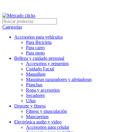
Envío gratis a partir de 140.000 COP.
Envío gratis a partir de 140.000 COP.
Categorías
Accesorios para vehículos
Para Bicicleta
Para carro
Para moto
Belleza y cuidado personal
Accesorios y repuestos
Cuidado Facial
Maquillaje
Maquinas razuradores y afeitadoras
Planchas
Ropa y accesorios
Secadores
Uñas
Deporte y fitness
Fitness y musculación
Mancuernas
Electrónica audio y video
Accesorios para celular