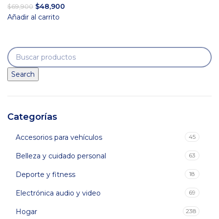
El
El
$
48,900
$
69,900
precio
precio
Añadir al carrito
original
actual
era:
es:
$69,900.
$48,900.
Search
Categorías
Accesorios para vehículos
45
Belleza y cuidado personal
63
Deporte y fitness
18
Electrónica audio y video
69
Hogar
238