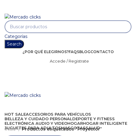
Envío gratis a partir de 140.000 COP.
Envío gratis a partir de 140.000 COP.
Categorías
Search
¿POR QUÉ ELEGIRNOS?
FAQS
BLOG
CONTACTO
Accede / Registrate
HOT SALE
ACCESORIOS PARA VEHÍCULOS
BELLEZA Y CUIDADO PERSONAL
DEPORTE Y FITNESS
ELECTRÓNICA AUDIO Y VIDEO
HOGAR
HOGAR INTELIGENTE
JUGUETES PARA ADULTOS
MASCOTAS
SALUD
Inicio
Productos etiquetados “Proyector”