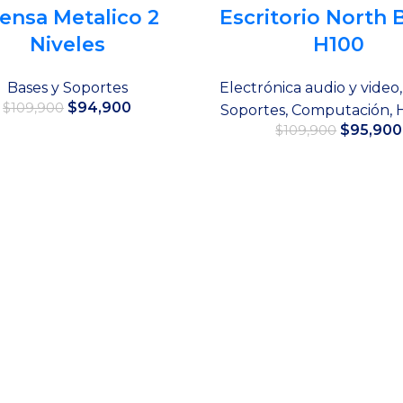
ensa Metalico 2
Escritorio North
Niveles
H100
Bases y Soportes
Electrónica audio y video
El
El
$
94,900
$
109,900
Soportes
,
Computación
,
precio
precio
El
$
95,900
$
109,900
original
actual
Añadir al carrito
precio
era:
es:
original
Añadir al carrito
$109,900.
$94,900.
era:
$109,900