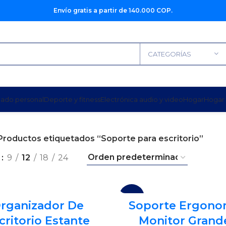
Envío gratis a partir de 140.000 COP.
CATEGORÍAS
dado personal
Deporte y fitness
Electrónica audio y video
Hogar
Hogar 
Productos etiquetados “Soporte para escritorio”
r
9
12
18
24
-13%
rganizador De
Soporte Ergono
critorio Estante
Monitor Grand