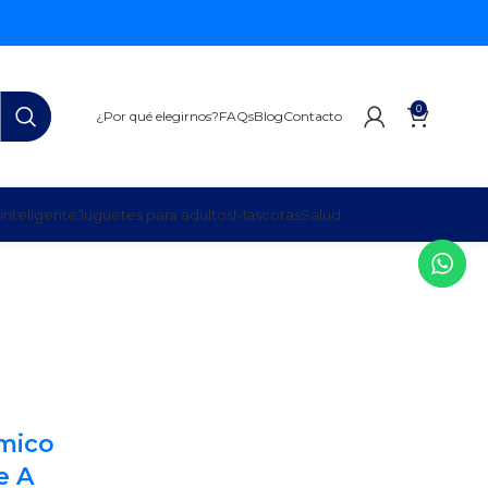
0
¿Por qué elegirnos?
FAQs
Blog
Contacto
inteligente
Juguetes para adultos
Mascotas
Salud
mico
e A