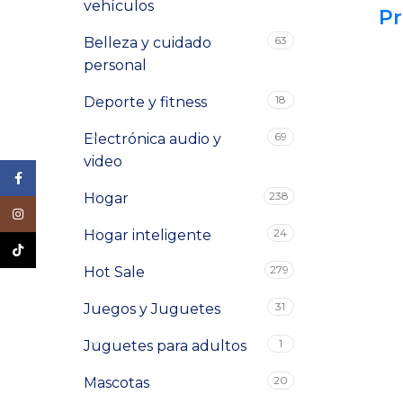
vehículos
Pr
63
Belleza y cuidado
personal
18
Deporte y fitness
69
Electrónica audio y
video
Facebook
238
Hogar
Instagram
24
Hogar inteligente
TikTok
279
Hot Sale
31
Juegos y Juguetes
1
Juguetes para adultos
20
Mascotas