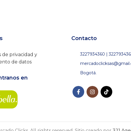
s
Contacto
3227934360 | 322793436
s de privacidad y
ento de datos
mercadoclicksas@gmail
Bogotá.
tranos en
cado Clicks. All rights reserved. Sitio creado por
321 Agen