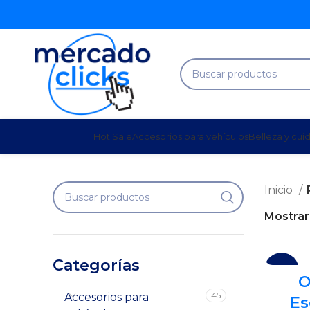
Hot Sale
Accesorios para vehículos
Belleza y cui
Inicio
Mostra
Categorías
-14%
O
45
Accesorios para
Es