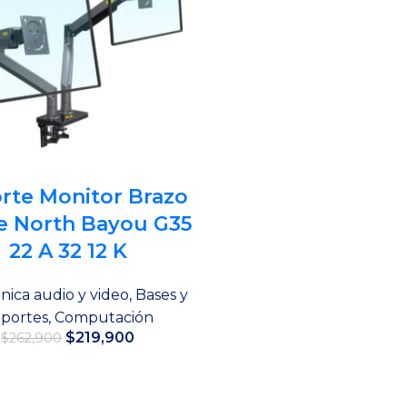
rte Monitor Brazo
e North Bayou G35
22 A 32 12 K
nica audio y video
,
Bases y
portes
,
Computación
El
El
$
219,900
$
262,900
precio
precio
original
actual
Añadir al carrito
era:
es: