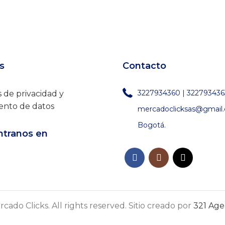
$262,900.
$219,900.
s
Contacto
3227934360 | 322793436
s de privacidad y
ento de datos
mercadoclicksas@gmail
Bogotá.
tranos en
cado Clicks. All rights reserved. Sitio creado por
321 Agen