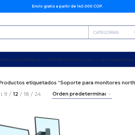
Envío gratis a partir de 140.000 COP.
CATEGORÍAS
dado personal
Deporte y fitness
Electrónica audio y video
Hogar
Hogar 
Productos etiquetados “Soporte para monitores nort
r
9
12
18
24