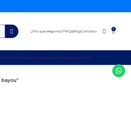
0
¿Por qué elegirnos?
FAQs
Blog
Contacto
inteligente
Juguetes para adultos
Mascotas
Salud
h bayou”