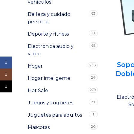
vehículos
63
Belleza y cuidado
personal
18
Deporte y fitness
69
Electrónica audio y
video
Facebook
Sopo
238
Hogar
Dobl
Instagram
24
Hogar inteligente
TikTok
279
Hot Sale
Electró
31
Juegos y Juguetes
So
1
Juguetes para adultos
20
Mascotas