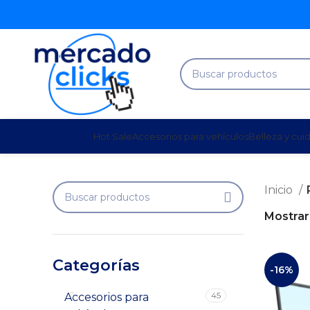
Hot Sale
Accesorios para vehículos
Belleza y cui
Inicio
Mostra
Categorías
-16%
45
Accesorios para