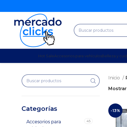
Hot Sale
Accesorios para vehículos
Belleza y cui
Inicio
Mostra
Categorías
-13%
45
Accesorios para