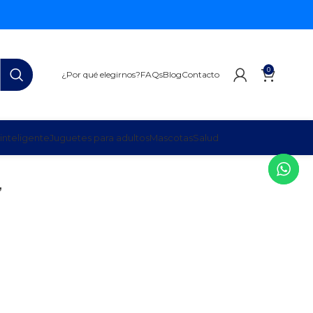
0
¿Por qué elegirnos?
FAQs
Blog
Contacto
inteligente
Juguetes para adultos
Mascotas
Salud
”