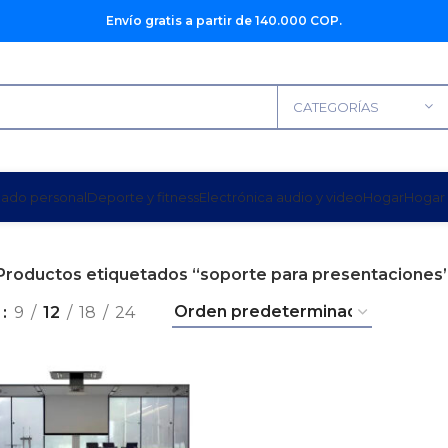
Envío gratis a partir de 140.000 COP.
CATEGORÍAS
dado personal
Deporte y fitness
Electrónica audio y video
Hogar
Hogar 
Productos etiquetados “soporte para presentaciones
r
9
12
18
24