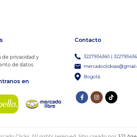
s
Contacto
3227934360 | 322793436
s de privacidad y
ento de datos
mercadoclicksas@gmail
Bogotá.
tranos en
cado Clicks. All rights reserved. Sitio creado por
321 Agen