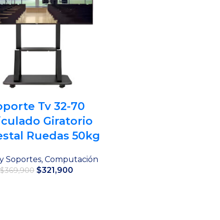
oporte Tv 32-70
iculado Giratorio
stal Ruedas 50kg
y Soportes
,
Computación
El
El
$
321,900
$
369,900
precio
precio
original
actual
Añadir al carrito
era:
es:
$369,900.
$321,900.