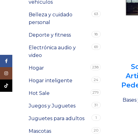
vehículos
63
Belleza y cuidado
personal
18
Deporte y fitness
69
Electrónica audio y
video
Facebook
S
238
Hogar
Instagram
Art
24
Hogar inteligente
Pede
TikTok
279
Hot Sale
Bases 
31
Juegos y Juguetes
1
Juguetes para adultos
20
Mascotas