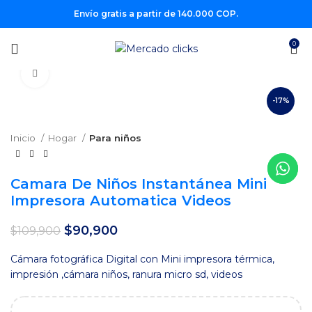
Envío gratis a partir de 140.000 COP.
0
Clic para agrandar
-17%
Inicio
Hogar
Para niños
Camara De Niños Instantánea Mini
Impresora Automatica Videos
El
El
$
90,900
$
109,900
precio
precio
original
actual
Cámara fotográfica Digital con Mini impresora térmica,
era:
es:
impresión ,cámara niños, ranura micro sd, videos
$109,900.
$90,900.