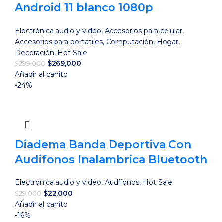
Android 11 blanco 1080p
Electrónica audio y video
,
Accesorios para celular
,
Accesorios para portatiles
,
Computación
,
Hogar
,
Decoración
,
Hot Sale
El
El
$
269,000
$
299,000
precio
precio
Añadir al carrito
original
actual
-24%
era:
es:
$299,000.
$269,000.
Diadema Banda Deportiva Con
Audifonos Inalambrica Bluetooth
Electrónica audio y video
,
Audífonos
,
Hot Sale
El
El
$
22,000
$
29,000
precio
precio
Añadir al carrito
original
actual
-16%