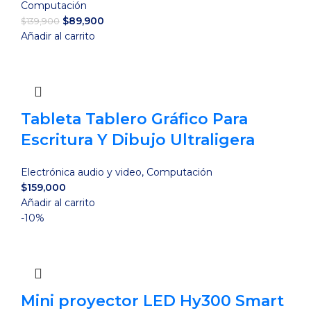
Computación
El
El
$
89,900
$
139,900
precio
precio
Añadir al carrito
original
actual
era:
es:
$139,900.
$89,900.
Tableta Tablero Gráfico Para
Escritura Y Dibujo Ultraligera
Electrónica audio y video
,
Computación
$
159,000
Añadir al carrito
-10%
Mini proyector LED Hy300 Smart