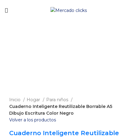
Envío gratis a partir de 140.000 COP.
-20%
Clic para agrandar
Inicio
Hogar
Para niños
Cuaderno Inteligente Reutilizable Borrable A5
Dibujo Escritura Color Negro
Volver a los productos
Cuaderno Inteligente Reutilizable