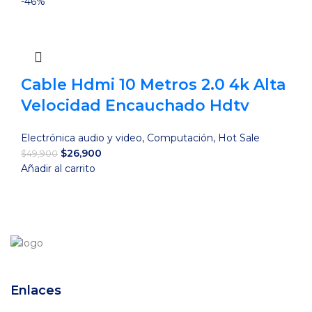
original
actual
-46%
era:
es:
$120,000.
$105,900.
Cable Hdmi 10 Metros 2.0 4k Alta
Velocidad Encauchado Hdtv
Electrónica audio y video
,
Computación
,
Hot Sale
El
El
$
26,900
$
49,900
precio
precio
Añadir al carrito
original
actual
era:
es:
$49,900.
$26,900.
Enlaces