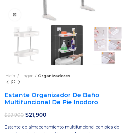
Clic para agrandar
Inicio
Hogar
Organizadores
Estante Organizador De Baño
Multifuncional De Pie Inodoro
El
El
$
21,900
$
39,900
precio
precio
original
actual
Estante de almacenamiento multifuncional con pies de