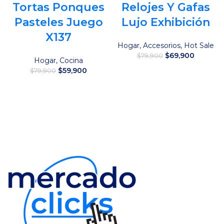
Tortas Ponques
Relojes Y Gafas
Pasteles Juego
Lujo Exhibición
X137
Hogar
,
Accesorios
,
Hot Sale
El
El
$
69,900
$
79,900
Hogar
,
Cocina
precio
precio
El
El
$
59,900
$
79,900
original
actual
Añadir al carrito
precio
precio
era:
es:
original
actual
Añadir al carrito
$79,900.
$69,900
era:
es:
$79,900.
$59,900.