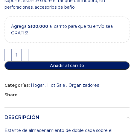
era:
es:
soporte, estante sobre el tanque del inodoro, sin
$39,900.
$21,900.
perforaciones, accesorios de baño
Agrega
$
100,000
al carrito para que tu envío sea
GRATIS!
Añadir al carrito
Categorías:
Hogar
,
Hot Sale
,
Organizadores
Share:
DESCRIPCIÓN
Estante de almacenamiento de doble capa sobre el