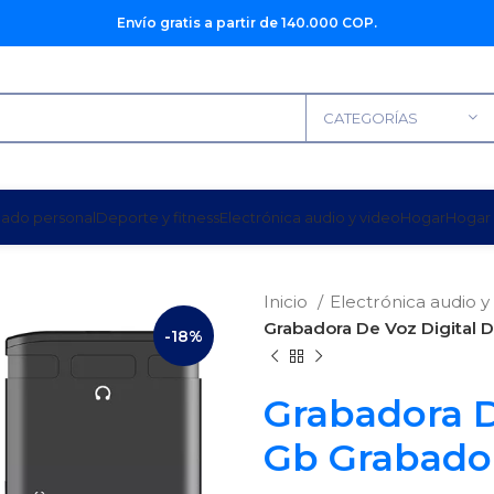
Envío gratis a partir de 140.000 COP.
CATEGORÍAS
dado personal
Deporte y fitness
Electrónica audio y video
Hogar
Hogar 
Inicio
Electrónica audio y
Grabadora De Voz Digital 
-18%
Grabadora D
Gb Grabador