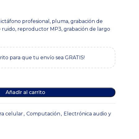
l
recio
dictáfono profesional, pluma, grabación de
ctual
e ruido, reproductor MP3, grabación de largo
s:
81,900.
rrito para que tu envío sea GRATIS!
Añadir al carrito
ra celular
,
Computación
,
Electrónica audio y