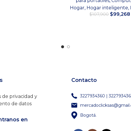
para portatiles
,
Comput
original
actual
Añadir al carrito
Hogar
,
Hogar inteligente
,
era:
es:
$139,900.
$89,900.
El
$
99,268
$
107,900
precio
original
Añadir al carrito
era:
$107,900
s
Contacto
3227934360 | 322793436
s de privacidad y
ento de datos
mercadoclicksas@gmail
Bogotá.
tranos en