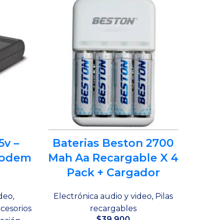
5v –
Baterias Beston 2700
P
Modem
Mah Aa Recargable X 4
10.
Pack + Cargador
ideo
,
Electrónica audio y video
,
Pilas
El
cesorios
recargables
Acces
$
39,900