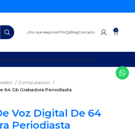
0
¿Por qué elegirnos?
FAQs
Blog
Contacto
inteligente
Juguetes para adultos
Mascotas
Salud
 video
Computación
De 64 Gb Grabadora Periodiasta
e Voz Digital De 64
a Periodiasta