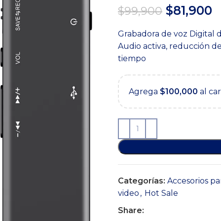
El
E
$
81,900
$
99,900
precio
p
Grabadora de voz Digital 
original
a
Audio activa, reducción d
era:
e
tiempo
$99,900.
$
Agrega
$
100,000
al ca
Categorías:
Accesorios pa
video
,
Hot Sale
Share: