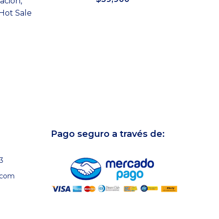
ación
,
Hot Sale
Añadir al carrito
El
precio
actual
es:
.
$99,268.
Pago seguro a través de:
3
.com