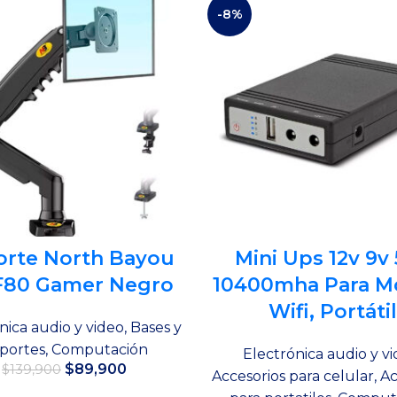
-8%
orte North Bayou
Mini Ups 12v 9v 
F80 Gamer Negro
10400mha Para 
Wifi, Portátil
nica audio y video
,
Bases y
portes
,
Computación
Electrónica audio y v
El
El
$
89,900
$
139,900
Accesorios para celular
,
Ac
precio
precio