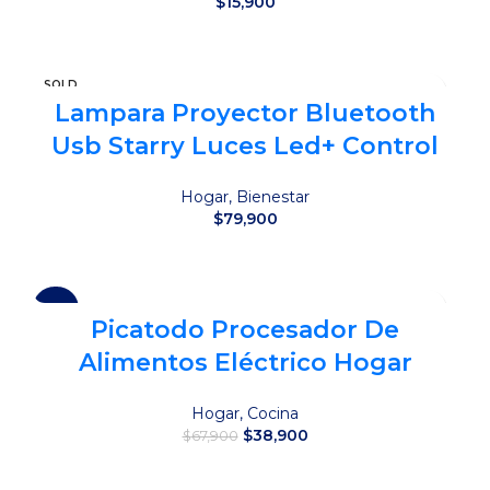
$
15,900
Añadir al carrito
SOLD
OUT
Lampara Proyector Bluetooth
Usb Starry Luces Led+ Control
Hogar
,
Bienestar
$
79,900
Leer más
-43%
Picatodo Procesador De
Alimentos Eléctrico Hogar
Hogar
,
Cocina
El
El
$
38,900
$
67,900
precio
precio
original
actual
Añadir al carrito