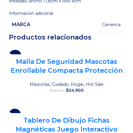
Medidas: Ancho 17,8cm x Alto 6cm
Información adicional
MARCA
Generica
Productos relacionados
-29%
Malla De Seguridad Mascotas
Enrollable Compacta Protección
Mascotas
,
Cuidado
,
Hogar
,
Hot Sale
El
El
$
24,900
$
34,900
precio
precio
original
actual
Añadir al carrito
era:
es:
$34,900.
$24,900.
-14%
Tablero De Dibujo Fichas
Magnéticas Juego Interactivo