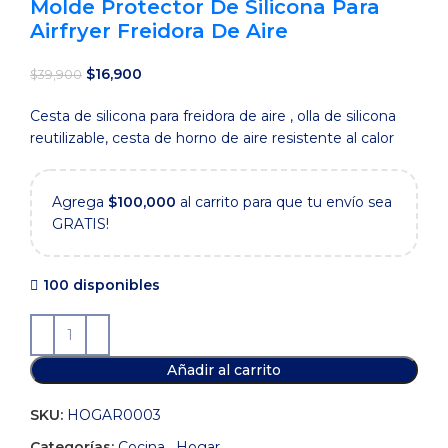
Molde Protector De Silicona Para
Airfryer Freidora De Aire
El
El
$
16,900
$
39,900
precio
precio
Cesta de silicona para freidora de aire , olla de silicona
original
actual
reutilizable, cesta de horno de aire resistente al calor
era:
es:
$39,900.
$16,900.
Agrega
$
100,000
al carrito para que tu envío sea
GRATIS!
100 disponibles
Añadir al carrito
SKU:
HOGAR0003
Categorías:
Cocina
,
Hogar