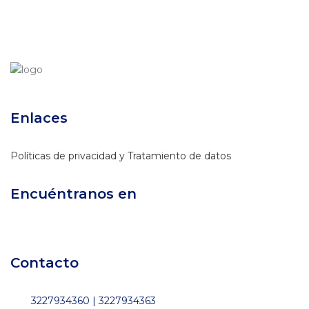
era:
es:
$67,900.
$38,900.
Enlaces
Políticas de privacidad y Tratamiento de datos
Encuéntranos en
Contacto
3227934360 | 3227934363