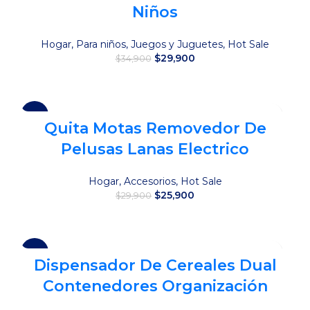
Niños
Hogar
,
Para niños
,
Juegos y Juguetes
,
Hot Sale
El
El
$
29,900
$
34,900
precio
precio
original
actual
Añadir al carrito
era:
es:
$34,900.
$29,900.
-13%
Quita Motas Removedor De
Pelusas Lanas Electrico
Hogar
,
Accesorios
,
Hot Sale
El
El
$
25,900
$
29,900
precio
precio
original
actual
Añadir al carrito
era:
es:
$29,900.
$25,900.
-11%
Dispensador De Cereales Dual
Contenedores Organización