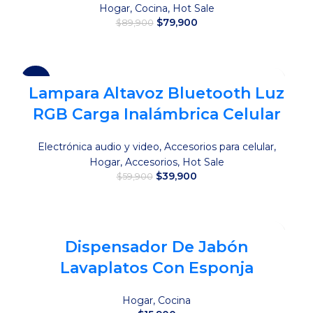
Hogar
,
Cocina
,
Hot Sale
El
El
$
79,900
$
89,900
precio
precio
original
actual
Añadir al carrito
era:
es:
$89,900.
$79,900.
-33%
Lampara Altavoz Bluetooth Luz
RGB Carga Inalámbrica Celular
Electrónica audio y video
,
Accesorios para celular
,
Hogar
,
Accesorios
,
Hot Sale
El
El
$
39,900
$
59,900
precio
precio
original
actual
Añadir al carrito
era:
es:
$59,900.
$39,900.
Dispensador De Jabón
Lavaplatos Con Esponja
Hogar
,
Cocina