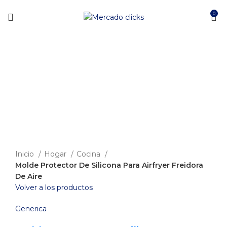
Envío gratis a partir de 140.000 COP.
0
-58%
Clic para agrandar
Inicio
Hogar
Cocina
Molde Protector De Silicona Para Airfryer Freidora
De Aire
Volver a los productos
Generica