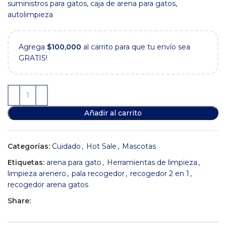
$39,900.
$29,900.
suministros para gatos, caja de arena para gatos,
autolimpieza
Agrega
$
100,000
al carrito para que tu envío sea
GRATIS!
Añadir al carrito
Categorías:
Cuidado
,
Hot Sale
,
Mascotas
Etiquetas:
arena para gato
,
Herramientas de limpieza
,
limpieza arenero
,
pala recogedor
,
recogedor 2 en 1
,
recogedor arena gatos
Share: