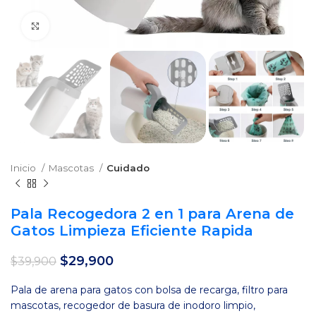
Clic para agrandar
Inicio
Mascotas
Cuidado
Pala Recogedora 2 en 1 para Arena de
Gatos Limpieza Eficiente Rapida
El
El
$
29,900
$
39,900
precio
precio
original
actual
Pala de arena para gatos con bolsa de recarga, filtro para
era:
es:
mascotas, recogedor de basura de inodoro limpio,