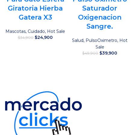
Giratoria Hierba
Saturador
Gatera X3
Oxigenacion
Sangre.
Mascotas
,
Cuidado
,
Hot Sale
El
El
$
24,900
$
34,900
Salud
,
PulsoOximetro
,
Hot
precio
precio
Sale
original
actual
Añadir al carrito
El
El
$
39,900
era:
es:
$
49,900
precio
precio
$34,900.
$24,900.
original
actual
Añadir al carrito
era:
es:
$49,900.
$39,900