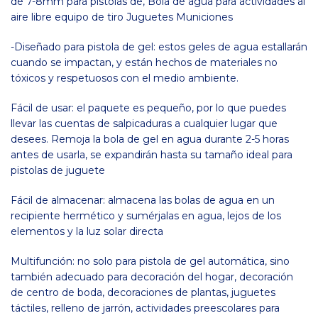
era:
es:
de 7-8mm para pistolas de, Bola de agua para actividades al
$39,900.
$19,900.
aire libre equipo de tiro Juguetes Municiones
-Diseñado para pistola de gel: estos geles de agua estallarán
cuando se impactan, y están hechos de materiales no
tóxicos y respetuosos con el medio ambiente.
Fácil de usar: el paquete es pequeño, por lo que puedes
llevar las cuentas de salpicaduras a cualquier lugar que
desees. Remoja la bola de gel en agua durante 2-5 horas
antes de usarla, se expandirán hasta su tamaño ideal para
pistolas de juguete
Fácil de almacenar: almacena las bolas de agua en un
recipiente hermético y sumérjalas en agua, lejos de los
elementos y la luz solar directa
Multifunción: no solo para pistola de gel automática, sino
también adecuado para decoración del hogar, decoración
de centro de boda, decoraciones de plantas, juguetes
táctiles, relleno de jarrón, actividades preescolares para