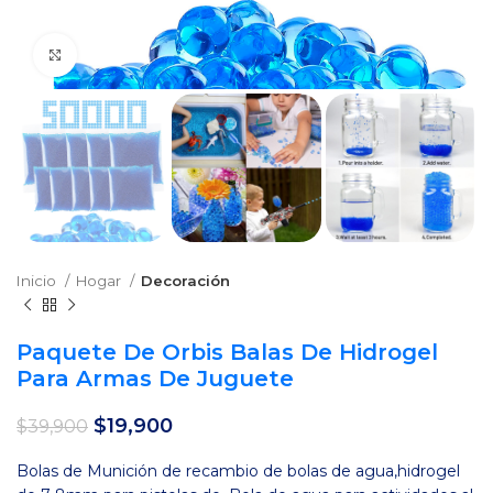
Clic para agrandar
Inicio
Hogar
Decoración
Paquete De Orbis Balas De Hidrogel
Para Armas De Juguete
El
El
$
19,900
$
39,900
precio
precio
original
actual
Bolas de Munición de recambio de bolas de agua,hidrogel