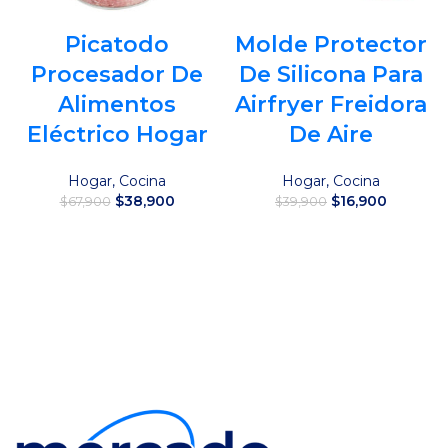
Picatodo
Molde Protector
Procesador De
De Silicona Para
Alimentos
Airfryer Freidora
Eléctrico Hogar
De Aire
Hogar
,
Cocina
Hogar
,
Cocina
El
El
El
El
$
38,900
$
16,900
$
67,900
$
39,900
precio
precio
precio
precio
original
actual
original
actual
Añadir al carrito
Añadir al carrito
era:
es:
era:
es:
$67,900.
$38,900.
$39,900.
$16,900.