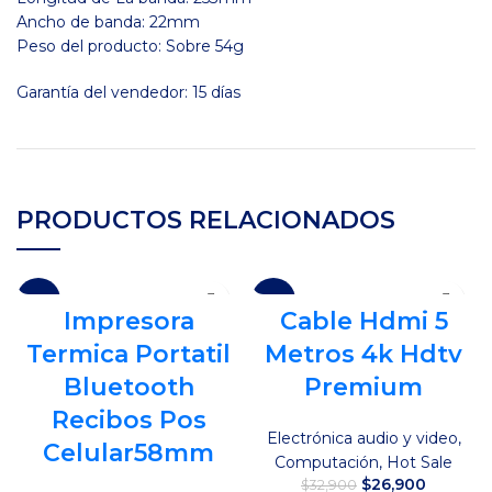
Ancho de banda: 22mm
Peso del producto: Sobre 54g
Garantía del vendedor: 15 días
PRODUCTOS RELACIONADOS
-16%
-18%
Impresora
Cable Hdmi 5
Termica Portatil
Metros 4k Hdtv
Bluetooth
Premium
Recibos Pos
Electrónica audio y video
,
Celular58mm
Computación
,
Hot Sale
El
El
$
26,900
$
32,900