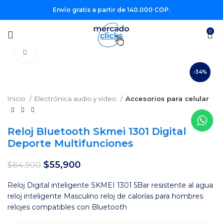
Envío gratis a partir de 140.000 COP.
0
Clic para agrandar
-34%
Inicio
Electrónica audio y video
Accesorios para celular
Reloj Bluetooth Skmei 1301 Digital
Deporte Multifunciones
El
El
$
55,900
$
84,900
precio
precio
original
actual
Reloj Digital inteligente SKMEI 1301 5Bar resistente al agua
era:
es:
reloj inteligente Masculino reloj de calorías para hombres
$84,900.
$55,900.
relojes compatibles con Bluetooth