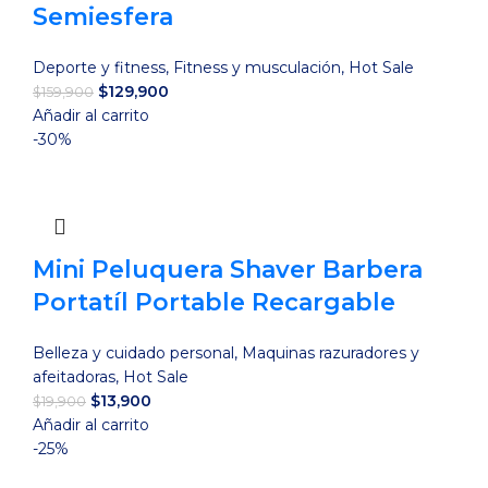
Semiesfera
Deporte y fitness
,
Fitness y musculación
,
Hot Sale
El
El
$
129,900
$
159,900
precio
precio
Añadir al carrito
original
actual
-30%
era:
es:
$159,900.
$129,900.
Mini Peluquera Shaver Barbera
Portatíl Portable Recargable
Belleza y cuidado personal
,
Maquinas razuradores y
afeitadoras
,
Hot Sale
El
El
$
13,900
$
19,900
precio
precio
Añadir al carrito
original
actual
-25%
era:
es: