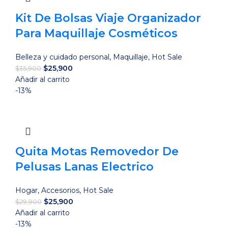
Kit De Bolsas Viaje Organizador
Para Maquillaje Cosméticos
Belleza y cuidado personal
,
Maquillaje
,
Hot Sale
El
El
$
25,900
$
35,900
precio
precio
Añadir al carrito
original
actual
-13%
era:
es:
$35,900.
$25,900.
Quita Motas Removedor De
Pelusas Lanas Electrico
Hogar
,
Accesorios
,
Hot Sale
El
El
$
25,900
$
29,900
precio
precio
Añadir al carrito
original
actual
-13%