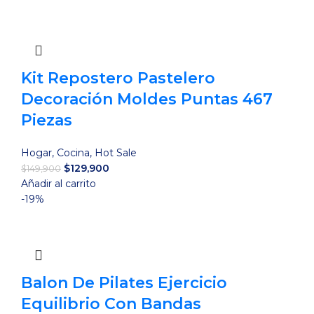
era:
es:
$29,900.
$25,900.
Kit Repostero Pastelero
Decoración Moldes Puntas 467
Piezas
Hogar
,
Cocina
,
Hot Sale
El
El
$
129,900
$
149,900
precio
precio
Añadir al carrito
original
actual
-19%
era:
es:
$149,900.
$129,900.
Balon De Pilates Ejercicio
Equilibrio Con Bandas