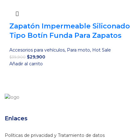
$19,900.
$13,900.
Zapatón Impermeable Siliconado
Tipo Botín Funda Para Zapatos
Accesorios para vehículos
,
Para moto
,
Hot Sale
El
El
$
29,900
$
39,900
precio
precio
Añadir al carrito
original
actual
era:
es:
$39,900.
$29,900.
Enlaces
Políticas de privacidad y Tratamiento de datos