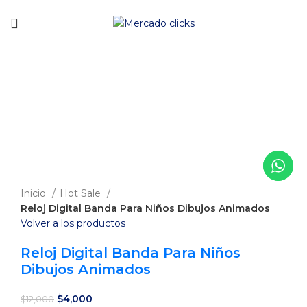
Envío gratis a partir de 140.000 COP.
-67%
Clic para agrandar
Inicio
Hot Sale
Reloj Digital Banda Para Niños Dibujos Animados
Volver a los productos
Reloj Digital Banda Para Niños
Dibujos Animados
El
El
$
4,000
$
12,000