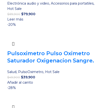
Electrónica audio y video
,
Accesorios para portatiles
,
Hot Sale
El
El
$
79,900
$
89,900
precio
precio
Leer más
original
actual
-20%
era:
es:
$89,900.
$79,900.
Pulsoximetro Pulso Oximetro
Saturador Oxigenacion Sangre.
Salud
,
PulsoOximetro
,
Hot Sale
El
El
$
39,900
$
49,900
precio
precio
Añadir al carrito
original
actual
-28%
era:
es:
$49,900.
$39,900.