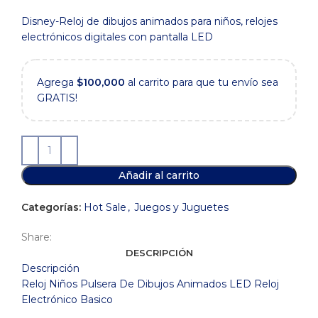
precio
precio
Disney-Reloj de dibujos animados para niños, relojes
original
actual
electrónicos digitales con pantalla LED
era:
es:
$12,000.
$4,000.
Agrega
$
100,000
al carrito para que tu envío sea
GRATIS!
Añadir al carrito
Categorías:
Hot Sale
,
Juegos y Juguetes
Share:
DESCRIPCIÓN
Descripción
Reloj Niños Pulsera De Dibujos Animados LED Reloj
Electrónico Basico